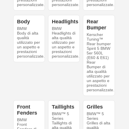
prestazioni
prestazioni
prestazioni
personalizzate.
personalizzate.
personalizzate.
Body
Headlights
Rear
Bumper
BMW
BMW
Body di alta
Headlights di
Kerscher
qualità
alta qualità
Tuning™
utilizzato per
utilizzato per
Rear bumper
un aspetto e
un aspetto e
Spirit 5 BMW
prestazioni
prestazioni
5er 560L
personalizzate.
personalizzate.
(E60 & E61)
Rear
Bumper di
alta qualità
utilizzato per
un aspetto e
prestazioni
personalizzate.
Front
Taillights
Grilles
Fenders
BMW™ 5
BMW™ 5
Series
Series
BMW
Taillights di
Grilles di alta
Front
alta qualità
qualità