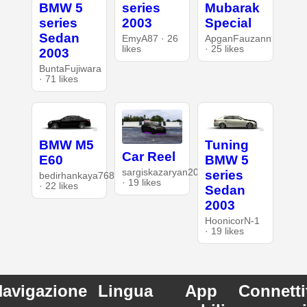
BMW 5
series
Mubarak
series
2003
Special
Sedan
EmyA87 · 26
ApganFauzann
likes
· 25 likes
2003
BuntaFujiwara
· 71 likes
BMW M5
Tuning
Car Reel
E60
BMW 5
sargiskazaryan2008
series
bedirhankaya7682
· 19 likes
· 22 likes
Sedan
2003
HoonicorN-1
· 19 likes
avigazione
Lingua
App
Connetti