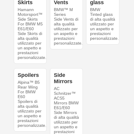
Skirts
Vents
glass
Hamann
BMW™ M
BMW
Motorsport™
Series
Tinted glass
Side Skirts
Side Vents di
di alta qualità
For BMW M5
alta qualità
utilizzato per
E61/E60
utilizzato per
un aspetto e
Side Skirts di
un aspetto e
prestazioni
alta qualità
prestazioni
personalizzate.
utilizzato per
personalizzate.
un aspetto e
prestazioni
personalizzate.
Spoilers
Side
Mirrors
Alpina™ B5
Rear Wing
AC
For BMW
Schnitzer™
E60
ACS5
Spoilers di
Mirrors BMW
alta qualità
E61/E60
utilizzato per
Side Mirrors
un aspetto e
di alta qualità
prestazioni
utilizzato per
personalizzate.
un aspetto e
prestazioni