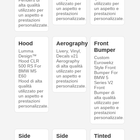
Fenders di
utilizzato per
utilizzato per
alta qualità
un aspetto e
un aspetto e
utilizzato per
prestazioni
prestazioni
un aspetto e
personalizzate.
personalizzate.
prestazioni
personalizzate.
Hood
Aerography
Front
Bumper
Lumma
Livery, Vinyl,
Design™
Decals v21
Custom
Hood CLR
Aerography
Eurowekz
500 RS For
di alta qualità
Style Front
BMW M5
utilizzato per
Bumper For
E60
un aspetto e
BMW 5
Hood di alta
prestazioni
Series V2
qualità
personalizzate.
Front
utilizzato per
Bumper di
un aspetto e
alta qualità
prestazioni
utilizzato per
personalizzate.
un aspetto e
prestazioni
personalizzate.
Side
Side
Tinted