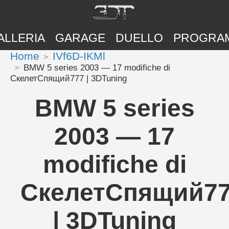
ALLERIA
GARAGE
DUELLO
PROGRA
Home
IVf6D-IKMl
BMW 5 series 2003 — 17 modifiche di
СкелетСпящий777 | 3DTuning
BMW 5 series
2003 — 17
modifiche di
СкелетСпящий7
| 3DTuning