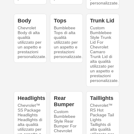
personalizzate.
Body
Tops
Trunk Lid
Chevrolet
Bumblebee
Custom
Body di alta
Tops di alta
Bumblebee
qualità
qualità
Style Trunk
utilizzato per
utilizzato per
Lid For
un aspetto e
un aspetto e
Chevrolet
prestazioni
prestazioni
Camaro
personalizzate.
personalizzate.
Trunk Lid di
alta qualità
utilizzato per
un aspetto e
prestazioni
personalizzate.
Headlights
Rear
Taillights
Bumper
Chevrolet™
Chevrolet™
SS Package
RS Hot
Custom
Headlights
Package Tail
Bumblebee
Headlights di
Lights
Style Rear
alta qualità
Taillights di
Bumper For
utilizzato per
alta qualità
Chevrolet