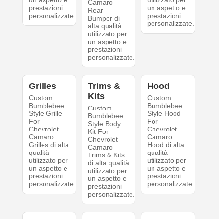
un aspetto e
utilizzato per
Camaro
prestazioni
un aspetto e
Rear
personalizzate.
prestazioni
Bumper di
personalizzate.
alta qualità
utilizzato per
un aspetto e
prestazioni
personalizzate.
Grilles
Trims &
Hood
Kits
Custom
Custom
Bumblebee
Bumblebee
Custom
Style Grille
Style Hood
Bumblebee
For
For
Style Body
Chevrolet
Chevrolet
Kit For
Camaro
Camaro
Chevrolet
Grilles di alta
Hood di alta
Camaro
qualità
qualità
Trims & Kits
utilizzato per
utilizzato per
di alta qualità
un aspetto e
un aspetto e
utilizzato per
prestazioni
prestazioni
un aspetto e
personalizzate.
personalizzate.
prestazioni
personalizzate.