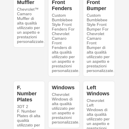
Muffler
Front
Front
Fenders
Bumper
Chevrolet™
Camaro
Custom
Custom
Muffler di
Bumblebee
Bumblebee
alta qualità
Style Front
Style Front
utilizzato per
Fenders For
Bumper For
un aspetto e
Chevrolet
Chevrolet
prestazioni
Camaro
Camaro
personalizzate.
Front
Front
Fenders di
Bumper di
alta qualità
alta qualità
utilizzato per
utilizzato per
un aspetto e
un aspetto e
prestazioni
prestazioni
personalizzate.
personalizzate.
F.
Windows
Left
Number
Windows
Chevrolet
Plates
Windows di
Chevrolet
alta qualità
Left
3DT 2
utilizzato per
Windows di
F. Number
un aspetto e
alta qualità
Plates di alta
prestazioni
utilizzato per
qualità
personalizzate.
un aspetto e
utilizzato per
prestazioni