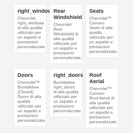
right_windows
Rear
Seats
Windshield
Chevrolet
Chevrolet™
right_windows
Camaro
Chevrolet
di alta qualità
Seats di alta
Rear
utilizzato per
qualità
Windshield di
un aspetto e
utilizzato per
alta qualità
prestazioni
un aspetto e
utilizzato per
personalizzate.
prestazioni
un aspetto e
personalizzate.
prestazioni
personalizzate.
Doors
right_doors
Roof
Aerial
Chevrolet™
Bumblebee
Bumblebee
right_doors
Chevrolet™
(Closed)
di alta qualità
Camaro
Doors di alta
utilizzato per
Roof Aerial di
qualità
un aspetto e
alta qualità
utilizzato per
prestazioni
utilizzato per
un aspetto e
personalizzate.
un aspetto e
prestazioni
prestazioni
personalizzate.
personalizzate.