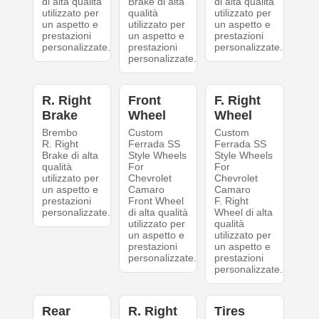
di alta qualità
Brake di alta
di alta qualità
utilizzato per
qualità
utilizzato per
un aspetto e
utilizzato per
un aspetto e
prestazioni
un aspetto e
prestazioni
personalizzate.
prestazioni
personalizzate.
personalizzate.
R. Right
Front
F. Right
Brake
Wheel
Wheel
Brembo
Custom
Custom
R. Right
Ferrada SS
Ferrada SS
Brake di alta
Style Wheels
Style Wheels
qualità
For
For
utilizzato per
Chevrolet
Chevrolet
un aspetto e
Camaro
Camaro
prestazioni
Front Wheel
F. Right
personalizzate.
di alta qualità
Wheel di alta
utilizzato per
qualità
un aspetto e
utilizzato per
prestazioni
un aspetto e
personalizzate.
prestazioni
personalizzate.
Rear
R. Right
Tires