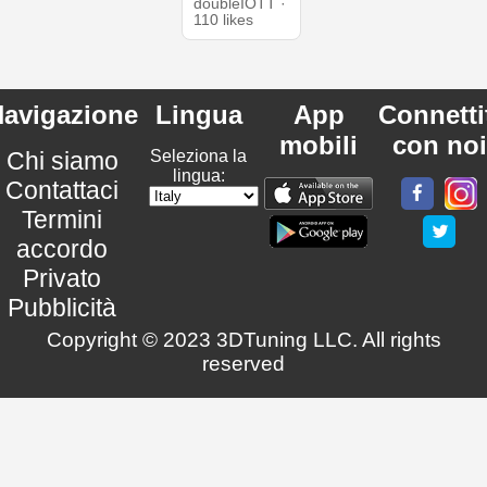
doubleIOTT ·
110 likes
avigazione
Lingua
App
Connetti
mobili
con noi
Chi siamo
Seleziona la
lingua:
Contattaci
Termini
accordo
Privato
Pubblicità
Copyright © 2023 3DTuning LLC. All rights
reserved