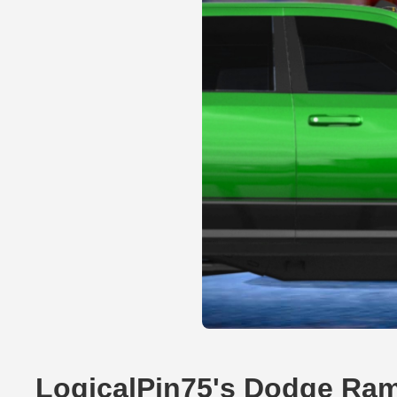
LogicalPin75's Dodge Ram