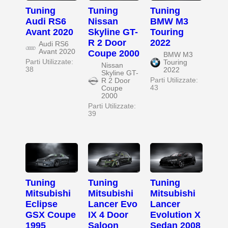
Tuning
Tuning
Tuning
Audi RS6
Nissan
BMW M3
Avant 2020
Skyline GT-
Touring
R 2 Door
2022
Audi RS6
Avant 2020
Coupe 2000
BMW M3
Parti Utilizzate:
Touring
Nissan
38
2022
Skyline GT-
Parti Utilizzate:
R 2 Door
43
Coupe
2000
Parti Utilizzate:
39
Tuning
Tuning
Tuning
Mitsubishi
Mitsubishi
Mitsubishi
Eclipse
Lancer Evo
Lancer
GSX Coupe
IX 4 Door
Evolution X
1995
Saloon
Sedan 2008