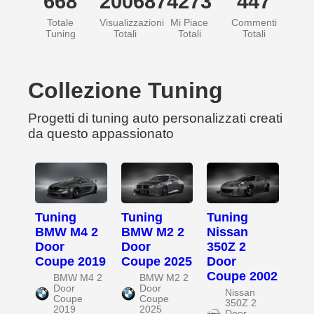
668
200687
4273
447
Totale
Visualizzazioni
Mi Piace
Commenti
Tuning
Totali
Totali
Totali
Collezione Tuning
Progetti di tuning auto personalizzati creati
da questo appassionato
Tuning
Tuning
Tuning
BMW M4 2
BMW M2 2
Nissan
Door
Door
350Z 2
Coupe 2019
Coupe 2025
Door
Coupe 2002
BMW M4 2
BMW M2 2
Door
Door
Nissan
Coupe
Coupe
350Z 2
2019
2025
Door