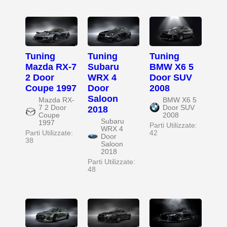
Tuning
Tuning
Tuning
Mazda RX-7
Subaru
BMW X6 5
2 Door
WRX 4
Door SUV
Coupe 1997
Door
2008
Saloon
Mazda RX-
BMW X6 5
7 2 Door
Door SUV
2018
Coupe
2008
Subaru
1997
Parti Utilizzate:
WRX 4
Parti Utilizzate:
42
Door
38
Saloon
2018
Parti Utilizzate:
48