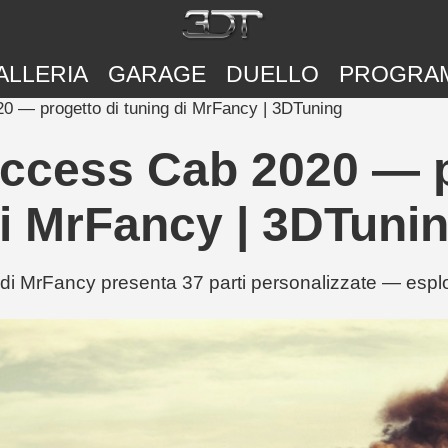
ALLERIA
GARAGE
DUELLO
PROGRA
 — progetto di tuning di MrFancy | 3DTuning
ccess Cab 2020 — pr
i MrFancy | 3DTuni
MrFancy presenta 37 parti personalizzate — esplora