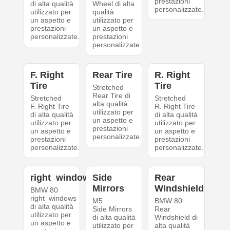
prestazioni
di alta qualità
Wheel di alta
personalizzate.
utilizzato per
qualità
un aspetto e
utilizzato per
prestazioni
un aspetto e
personalizzate.
prestazioni
personalizzate.
F. Right
Rear Tire
R. Right
Tire
Tire
Stretched
Rear Tire di
Stretched
Stretched
alta qualità
F. Right Tire
R. Right Tire
utilizzato per
di alta qualità
di alta qualità
un aspetto e
utilizzato per
utilizzato per
prestazioni
un aspetto e
un aspetto e
personalizzate.
prestazioni
prestazioni
personalizzate.
personalizzate.
right_windows
Side
Rear
Mirrors
Windshield
BMW 80
right_windows
M5
BMW 80
di alta qualità
Side Mirrors
Rear
utilizzato per
di alta qualità
Windshield di
un aspetto e
utilizzato per
alta qualità