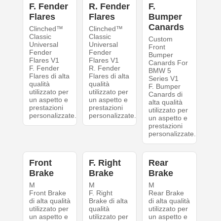
F. Fender
R. Fender
F.
Flares
Flares
Bumper
Canards
Clinched™
Clinched™
Classic
Classic
Custom
Universal
Universal
Front
Fender
Fender
Bumper
Flares V1
Flares V1
Canards For
F. Fender
R. Fender
BMW 5
Flares di alta
Flares di alta
Series V1
qualità
qualità
F. Bumper
utilizzato per
utilizzato per
Canards di
un aspetto e
un aspetto e
alta qualità
prestazioni
prestazioni
utilizzato per
personalizzate.
personalizzate.
un aspetto e
prestazioni
personalizzate.
Front
F. Right
Rear
Brake
Brake
Brake
M
M
M
Front Brake
F. Right
Rear Brake
di alta qualità
Brake di alta
di alta qualità
utilizzato per
qualità
utilizzato per
un aspetto e
utilizzato per
un aspetto e