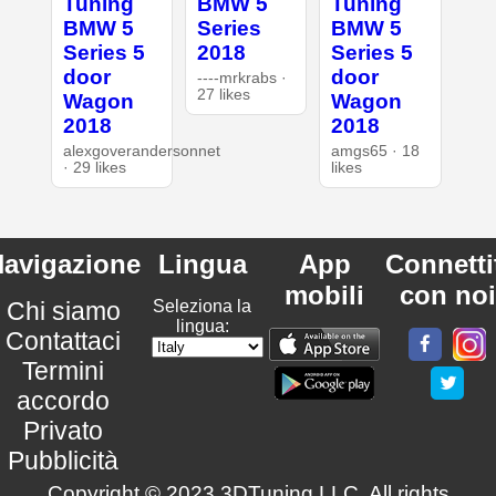
Tuning
BMW 5
Tuning
BMW 5
Series
BMW 5
Series 5
2018
Series 5
door
door
----mrkrabs ·
27 likes
Wagon
Wagon
2018
2018
alexgoverandersonnet
amgs65 · 18
· 29 likes
likes
avigazione
Lingua
App
Connetti
mobili
con noi
Chi siamo
Seleziona la
lingua:
Contattaci
Termini
accordo
Privato
Pubblicità
Copyright © 2023 3DTuning LLC. All rights