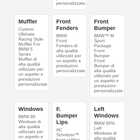
personalizzate.
Muffler
Front
Front
Fenders
Bumper
Custom
Ultimate
BMW
BMW™ M
Racing Style
Front
Sport
Muffler For
Fenders di
Package
BMW 5
alta qualità
Front
Series
utilizzato per
Bumper
Muffler di
un aspetto e
Front
alta qualità
prestazioni
Bumper di
utilizzato per
personalizzate.
alta qualità
un aspetto e
utilizzato per
prestazioni
un aspetto e
personalizzate.
prestazioni
personalizzate.
Windows
F.
Left
Bumper
Windows
BMW 80
Windows di
Lips
BMW 80%
alta qualità
Left
AC
utilizzato per
Windows di
Schnitzer™
un aspetto e
alta qualità
front splitter