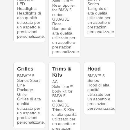
Schnitzer™
LED
Series
Rear Spoiler
Headlights
Taillights di
for BMW 5
Headlights di
alta qualità
series
alta qualità
utilizzato per
G30/G31
utilizzato per
un aspetto e
Rear
un aspetto e
prestazioni
Bumper di
prestazioni
personalizzate.
alta qualità
personalizzate.
utilizzato per
un aspetto e
prestazioni
personalizzate.
Grilles
Trims &
Hood
Kits
BMW™ 5
BMW™ 5
Series Sport
Series
AC
Line
Hood di alta
Schnitzer™
Package
qualità
body kit for
Grille
utilizzato per
BMW 5
Grilles di alta
un aspetto e
series
qualità
prestazioni
G30/G31
utilizzato per
personalizzate.
Trims & Kits
un aspetto e
di alta qualità
prestazioni
utilizzato per
personalizzate.
un aspetto e
prestazioni