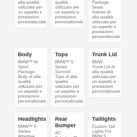
alta qualità
qualità
Package
utilizzato per
utilizzato per
Seats
un aspetto e
un aspetto e
Interior di
prestazioni
prestazioni
alta qualità
personalizzate.
personalizzate.
utilizzato per
un aspetto e
prestazioni
personalizzate.
Body
Tops
Trunk Lid
BMW™ M
BMW™ 5
BMW
Sport
Series
Trunk Lid di
Package
Sunroof
alta qualità
Body di alta
Tops di alta
utilizzato per
qualità
qualità
un aspetto e
utilizzato per
utilizzato per
prestazioni
un aspetto e
un aspetto e
personalizzate.
prestazioni
prestazioni
personalizzate.
personalizzate.
Headlights
Rear
Taillights
Bumper
BMW™ 5
Custom Tail
Series
Lights For
AC
Adaptive
BMW 5