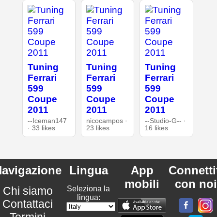
Tuning
Tuning
Tuning
Ferrari
Ferrari
Ferrari
599
599
599
Coupe
Coupe
Coupe
2011
2011
2011
--Iceman147
nicocampos ·
--Studio-G-- ·
· 33 likes
23 likes
16 likes
avigazione
Lingua
App
Connetti
mobili
con noi
Chi siamo
Seleziona la
lingua:
Contattaci