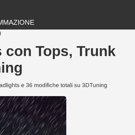
MMAZIONE
g
 con Tops, Trunk
ning
lights e 36 modifiche totali su 3DTuning