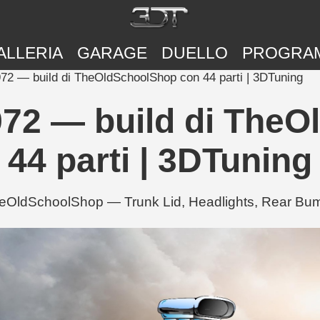
ALLERIA
GARAGE
DUELLO
PROGRA
72 — build di TheOldSchoolShop con 44 parti | 3DTuning
72 — build di The
44 parti | 3DTuning
eOldSchoolShop — Trunk Lid, Headlights, Rear Bumpe