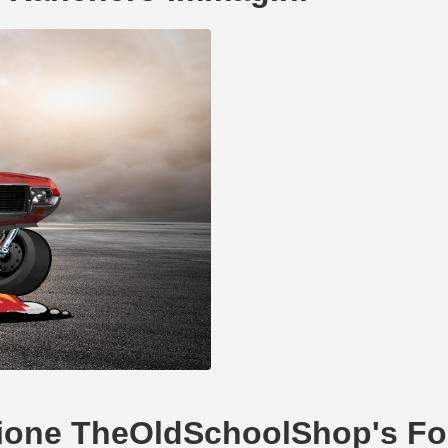
reazione TheOldSchoolShop's F