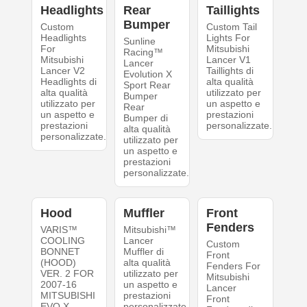
Headlights
Rear
Taillights
Bumper
Custom
Custom Tail
Headlights
Lights For
Sunline
For
Mitsubishi
Racing™
Mitsubishi
Lancer V1
Lancer
Lancer V2
Taillights di
Evolution X
Headlights di
alta qualità
Sport Rear
alta qualità
utilizzato per
Bumper
utilizzato per
un aspetto e
Rear
un aspetto e
prestazioni
Bumper di
prestazioni
personalizzate.
alta qualità
personalizzate.
utilizzato per
un aspetto e
prestazioni
personalizzate.
Hood
Muffler
Front
Fenders
VARIS™
Mitsubishi™
COOLING
Lancer
Custom
BONNET
Muffler di
Front
(HOOD)
alta qualità
Fenders For
VER. 2 FOR
utilizzato per
Mitsubishi
2007-16
un aspetto e
Lancer
MITSUBISHI
prestazioni
Front
EVO X
personalizzate.