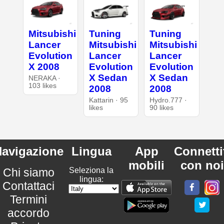
Mitsubishi
Tuning
Tuning
Lancer
Mitsubishi
Mitsubishi
Evolution
Lancer
Lancer
X 2008
Evolution
Evolution
X Sedan
X Sedan
NERAKA ·
103 likes
2008
2008
Kattarin · 95
Hydro.777 ·
likes
90 likes
avigazione
Lingua
App
Connetti
mobili
con noi
Chi siamo
Seleziona la
lingua:
Contattaci
Termini
accordo