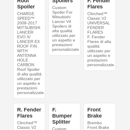
Roof
Spoilers
F. Fender
Spoiler
Flares
Custom
Spoiler For
CHARGE
Clinched™
Mitsubishi
SPEED™
Classic V2
Lancer V4
2008-2017
UNIVERSAL
Spoilers di
MITSUBISHI
FENDER
alta qualità
LANCER
FLARES
utilizzato per
EVO X/
F. Fender
un aspetto e
LANCER EX
Flares di alta
prestazioni
ROOF FIN
qualità
personalizzate.
WITH
utilizzato per
ANTENNA
un aspetto e
HOLE
prestazioni
CARBON
personalizzate.
Roof Spoiler
di alta qualità
utilizzato per
un aspetto e
prestazioni
personalizzate.
R. Fender
F.
Front
Flares
Bumper
Brake
Splitter
Clinched™
Brembo
Classic V2
Front Brake
Custom