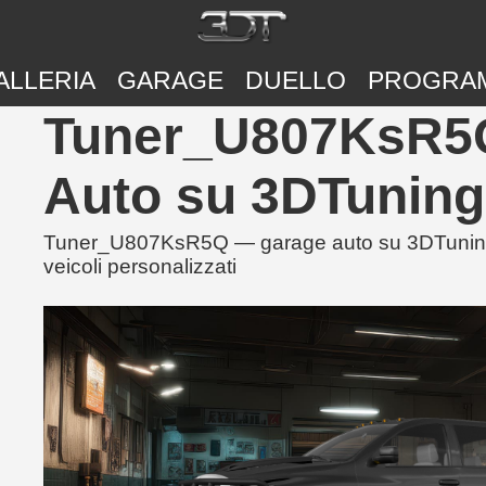
ALLERIA
GARAGE
DUELLO
PROGRA
Tuner_U807KsR5Q
Auto su 3DTuning
Tuner_U807KsR5Q — garage auto su 3DTuning co
veicoli personalizzati