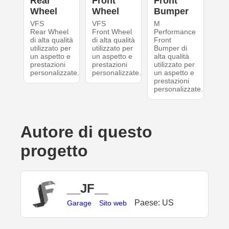
Rear
Front
Front
Wheel
Wheel
Bumper
VFS
VFS
M
Rear Wheel
Front Wheel
Performance
di alta qualità
di alta qualità
Front
utilizzato per
utilizzato per
Bumper di
un aspetto e
un aspetto e
alta qualità
prestazioni
prestazioni
utilizzato per
personalizzate.
personalizzate.
un aspetto e
prestazioni
personalizzate.
Autore di questo
progetto
__JF__
Paese: US
Garage
Sito web