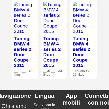
Tuning
Tuning
Tuning
BMW 4
BMW 4
BMW 4
series 2
series 2
series 2
Door
Door
Door
Coupe
Coupe
Coupe
2015
2015
2015
__JF__ · 46
__JF__ · 34
--Studio-G-- ·
likes
likes
28 likes
avigazione
Lingua
App
Connetti
mobili
con noi
Chi siamo
Seleziona la