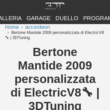
ALLERIA
GARAGE
DUELLO
PROGRA
Home
accordeon
Bertone Mantide 2009 personalizzata di ElectricV8
🔧 | 3DTuning
Bertone
Mantide 2009
personalizzata
di ElectricV8🔧 |
3DTuning