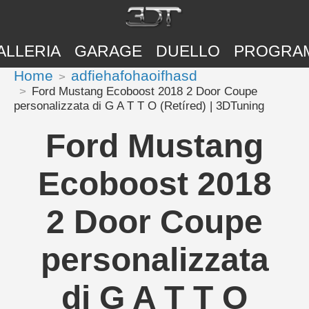
ALLERIA
GARAGE
DUELLO
PROGRA
Home
adfiehafohaoifhasd
Ford Mustang Ecoboost 2018 2 Door Coupe
personalizzata di G A T T O (Retíred) | 3DTuning
Ford Mustang
Ecoboost 2018
2 Door Coupe
personalizzata
di G A T T O