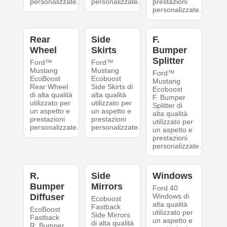
personalizzate.
personalizzate.
prestazioni
personalizzate.
Rear
Side
F.
Wheel
Skirts
Bumper
Splitter
Ford™
Ford™
Mustang
Mustang
Ford™
EcoBoost
Ecoboost
Mustang
Rear Wheel
Side Skirts di
Ecoboost
di alta qualità
alta qualità
F. Bumper
utilizzato per
utilizzato per
Splitter di
un aspetto e
un aspetto e
alta qualità
prestazioni
prestazioni
utilizzato per
personalizzate.
personalizzate.
un aspetto e
prestazioni
personalizzate.
R.
Side
Windows
Bumper
Mirrors
Ford 40
Diffuser
Windows di
Ecoboost
alta qualità
Fastback
EcoBoost
utilizzato per
Side Mirrors
Fastback
un aspetto e
di alta qualità
R. Bumper