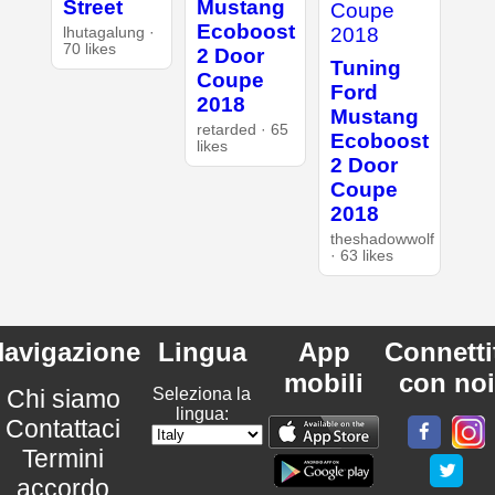
Street
Mustang
Ecoboost
lhutagalung ·
70 likes
2 Door
Tuning
Coupe
Ford
2018
Mustang
retarded · 65
Ecoboost
likes
2 Door
Coupe
2018
theshadowwolf
· 63 likes
avigazione
Lingua
App
Connetti
mobili
con noi
Chi siamo
Seleziona la
lingua:
Contattaci
Termini
accordo