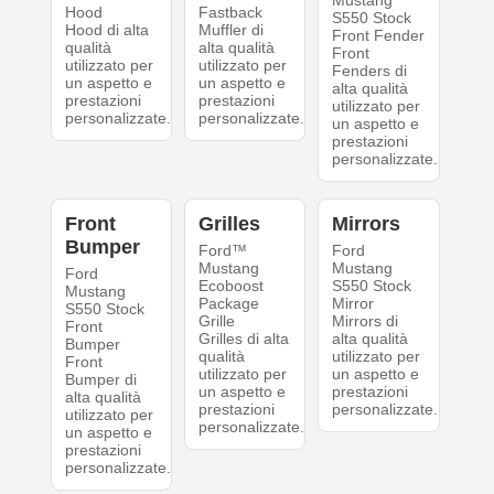
Mustang
Hood
Fastback
S550 Stock
Hood di alta
Muffler di
Front Fender
qualità
alta qualità
Front
utilizzato per
utilizzato per
Fenders di
un aspetto e
un aspetto e
alta qualità
prestazioni
prestazioni
utilizzato per
personalizzate.
personalizzate.
un aspetto e
prestazioni
personalizzate.
Front
Grilles
Mirrors
Bumper
Ford™
Ford
Mustang
Mustang
Ford
Ecoboost
S550 Stock
Mustang
Package
Mirror
S550 Stock
Grille
Mirrors di
Front
Grilles di alta
alta qualità
Bumper
qualità
utilizzato per
Front
utilizzato per
un aspetto e
Bumper di
un aspetto e
prestazioni
alta qualità
prestazioni
personalizzate.
utilizzato per
personalizzate.
un aspetto e
prestazioni
personalizzate.