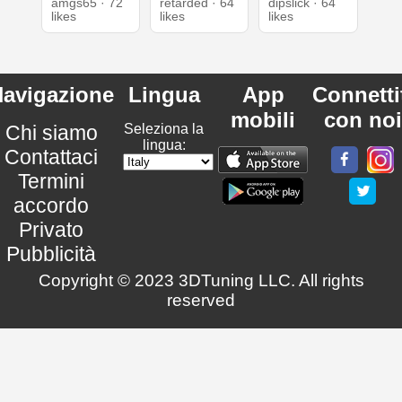
amgs65 · 72
retarded · 64
dipslick · 64
likes
likes
likes
avigazione
Lingua
App
Connetti
mobili
con noi
Chi siamo
Seleziona la
lingua:
Contattaci
Termini
accordo
Privato
Pubblicità
Copyright © 2023 3DTuning LLC. All rights
reserved