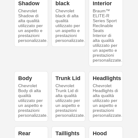
Shadow
black
Interior
Chevrolet
Chevrolet
Braum™
Shadow di
black di alta
ELITE-R
alta qualità
qualità
Series Sport
utilizzato per
utilizzato per
Reclinable
un aspetto e
un aspetto e
Seats
prestazioni
prestazioni
Interior di
personalizzate.
personalizzate.
alta qualità
utilizzato per
un aspetto e
prestazioni
personalizzate.
Body
Trunk Lid
Headlights
Chevrolet
Chevrolet
Chevrolet
Body di alta
Trunk Lid di
Headlights di
qualità
alta qualità
alta qualità
utilizzato per
utilizzato per
utilizzato per
un aspetto e
un aspetto e
un aspetto e
prestazioni
prestazioni
prestazioni
personalizzate.
personalizzate.
personalizzate.
Rear
Taillights
Hood