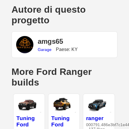
Autore di questo
progetto
amgs65
Paese: KY
Garage
More Ford Ranger
builds
Tuning
Tuning
ranger
Ford
Ford
000791.486e3bf7c1e4