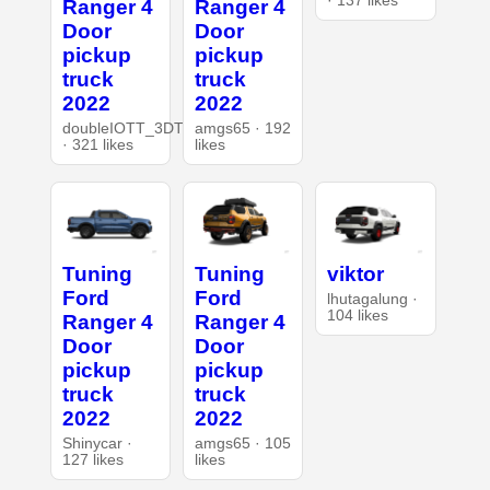
· 137 likes
Ranger 4
Ranger 4
Door
Door
pickup
pickup
truck
truck
2022
2022
doubleIOTT_3DT
amgs65 · 192
· 321 likes
likes
Tuning
Tuning
viktor
Ford
Ford
lhutagalung ·
104 likes
Ranger 4
Ranger 4
Door
Door
pickup
pickup
truck
truck
2022
2022
Shinycar ·
amgs65 · 105
127 likes
likes