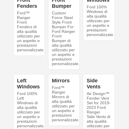
Front
Front
Windows
Fenders
Bumper
Ford 100%
Windows di
Ford™
Custom
alta qualità
Ranger
Force Steel
utilizzato per
Front
Style Front
un aspetto e
Fenders di
Bumper For
prestazioni
alta qualità
Ford Ranger
personalizzate.
utilizzato per
Front
un aspetto e
Bumper di
prestazioni
alta qualità
personalizzate.
utilizzato per
un aspetto e
prestazioni
personalizzate.
Left
Mirrors
Side
Windows
Vents
Ford™
Ranger
Ford 100%
Air Design™
Mirrors di
Left
Fender Vent
alta qualità
Windows di
Set for 2019-
utilizzato per
alta qualità
2023 Ford
un aspetto e
utilizzato per
Ranger
prestazioni
un aspetto e
Side Vents di
personalizzate.
prestazioni
alta qualità
personalizzate.
utilizzato per