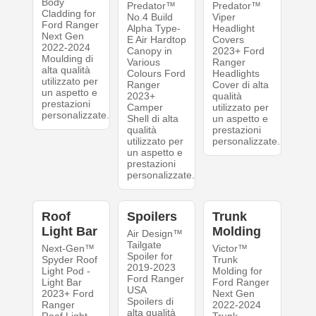
Body
Predator™
Predator™
Cladding for
‍No.4 Build‍
Viper
Ford Ranger
Alpha Type-
Headlight
Next Gen
E Air Hardtop
Covers
2022-2024
Canopy in
2023+ Ford
Moulding di
Various
Ranger
alta qualità
Colours Ford
Headlights
utilizzato per
Ranger
Cover di alta
un aspetto e
2023+
qualità
prestazioni
Camper
utilizzato per
personalizzate.
Shell di alta
un aspetto e
qualità
prestazioni
utilizzato per
personalizzate.
un aspetto e
prestazioni
personalizzate.
Roof
Spoilers
Trunk
Light Bar
Molding
Air Design™
Tailgate
Next-Gen™
Victor™
Spoiler for
Spyder Roof
Trunk
2019-2023
Light Pod -
Molding for
Ford Ranger
Light Bar
Ford Ranger
USA
2023+ Ford
Next Gen
Spoilers di
Ranger
2022-2024
alta qualità