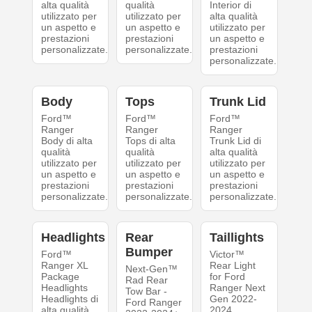
alta qualità
qualità
Interior di
utilizzato per
utilizzato per
alta qualità
un aspetto e
un aspetto e
utilizzato per
prestazioni
prestazioni
un aspetto e
personalizzate.
personalizzate.
prestazioni
personalizzate.
Body
Tops
Trunk Lid
Ford™
Ford™
Ford™
Ranger
Ranger
Ranger
Body di alta
Tops di alta
Trunk Lid di
qualità
qualità
alta qualità
utilizzato per
utilizzato per
utilizzato per
un aspetto e
un aspetto e
un aspetto e
prestazioni
prestazioni
prestazioni
personalizzate.
personalizzate.
personalizzate.
Headlights
Rear
Taillights
Bumper
Ford™
Victor™
Ranger XL
Rear Light
Next-Gen™
Package
for Ford
Rad Rear
Headlights
Ranger Next
Tow Bar -
Headlights di
Gen 2022-
Ford Ranger
alta qualità
2024