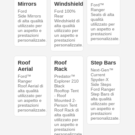
Mirrors
Windshield
Ford™
Ranger
Ford
Ford 100%
Seats di alta
Side Mirrors
Rear
qualità
di alta qualità
Windshield di
utilizzato per
utilizzato per
alta qualità
un aspetto e
un aspetto e
utilizzato per
prestazioni
prestazioni
un aspetto e
personalizzate.
personalizzate.
prestazioni
personalizzate.
Roof
Roof
Step Bars
Aerial
Rack
Next-Gen™
Current
Ford™
Predator™
Spyder-X
Ranger
Explorer 210
Side Steps
Roof Aerial di
Black
Ford Ranger
alta qualità
Rooftop Tent
Step Bars di
utilizzato per
- Roof
alta qualità
un aspetto e
Mounted 2-
utilizzato per
prestazioni
Person Tent
un aspetto e
personalizzate.
Roof Rack di
prestazioni
alta qualità
personalizzate.
utilizzato per
un aspetto e
prestazioni
personalizzate.