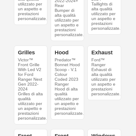
2022-2024+
utilizzato per
Taillights di
Rear
un aspetto e
alta qualità
Bumper di
prestazioni
utilizzato per
alta qualità
personalizzate.
un aspetto e
utilizzato per
prestazioni
un aspetto e
personalizzate.
prestazioni
personalizzate.
Grilles
Hood
Exhaust
Victor™
Predator™
Ford™
Front Grille
Bonnet Hood
Ranger
With Led V2
Scoop - V.1
Exhaust di
for Ford
Colour
alta qualità
Ranger Next
Coded 2023
utilizzato per
Gen 2022-
Ranger
un aspetto e
2024
Hood di alta
prestazioni
Grilles di alta
qualità
personalizzate.
qualità
utilizzato per
utilizzato per
un aspetto e
un aspetto e
prestazioni
prestazioni
personalizzate.
personalizzate.