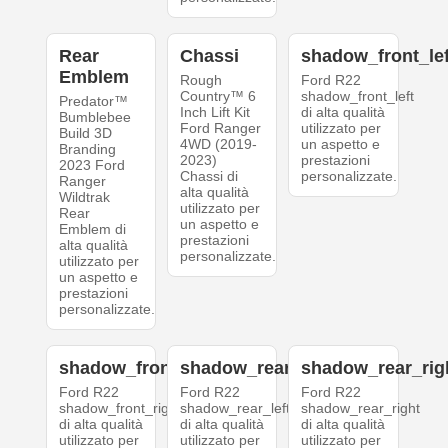
Rear
Chassi
shadow_front_lef
Emblem
Rough
Ford R22
Country™ 6
shadow_front_left
Predator™
Inch Lift Kit
di alta qualità
Bumblebee
Ford Ranger
utilizzato per
Build 3D
4WD (2019-
un aspetto e
Branding
2023)
prestazioni
2023 Ford
Chassi di
personalizzate.
Ranger
alta qualità
Wildtrak
utilizzato per
Rear
un aspetto e
Emblem di
prestazioni
alta qualità
personalizzate.
utilizzato per
un aspetto e
prestazioni
personalizzate.
shadow_front_right
shadow_rear_left
shadow_rear_rig
Ford R22
Ford R22
Ford R22
shadow_front_right
shadow_rear_left
shadow_rear_right
di alta qualità
di alta qualità
di alta qualità
utilizzato per
utilizzato per
utilizzato per