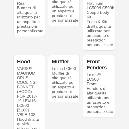
alta qualità
Rear
Platinium
utilizzato per
Bumper di
LC500/LC500h
un aspetto e
alta qualità
Coupe Body
prestazioni
utilizzato per
Kit
personalizzate.
un aspetto e
Trims & Kits
prestazioni
di alta qualità
personalizzate.
utilizzato per
un aspetto e
prestazioni
personalizzate.
Hood
Muffler
Front
Fenders
VARIS™
Lexus LC500
MAGNUM
Muffler di
Lexus™
OPUS
alta qualità
LC500
COOLING
utilizzato per
Front
BONNET
un aspetto e
Fenders di
(HOOD)
prestazioni
alta qualità
FOR 2017-
personalizzate.
utilizzato per
19 LEXUS
un aspetto e
LC500
prestazioni
[Z100]
personalizzate.
VBLE-103
Hood di alta
qualità
utilizzato per