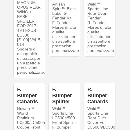
MAGNUM
Artisan
Wald™
OPUS REAR
Spirit™ Black
Sports Line
WING +
Label GT
Rear Over
BASE
Fender Kit
Fender
SPOILER
F. Fender
R. Fender
FOR 2017-
Flares di alta
Flares di alta
19 LEXUS
qualità
qualità
LC500
utilizzato per
utilizzato per
[Z100] VALE-
un aspetto e
un aspetto e
014
prestazioni
prestazioni
Spoilers di
personalizzate.
personalizzate.
alta qualità
utilizzato per
un aspetto e
prestazioni
personalizzate.
F.
F.
R.
Bumper
Bumper
Bumper
Canards
Splitter
Canards
Rowen™
Wald™
Wald™
World
Sports Line
Sports Line
Platinium
LC500h/500
Rear Duct
LC500/LC500h
Front Spoiler
Cover For
Coupe Front
F. Bumper
LC500h/LC500