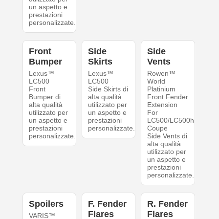
un aspetto e
prestazioni
personalizzate.
Front
Side
Side
Bumper
Skirts
Vents
Lexus™
Lexus™
Rowen™
LC500
LC500
World
Front
Side Skirts di
Platinium
Bumper di
alta qualità
Front Fender
alta qualità
utilizzato per
Extension
utilizzato per
un aspetto e
For
un aspetto e
prestazioni
LC500/LC500h
prestazioni
personalizzate.
Coupe
personalizzate.
Side Vents di
alta qualità
utilizzato per
un aspetto e
prestazioni
personalizzate.
Spoilers
F. Fender
R. Fender
Flares
Flares
VARIS™