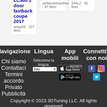
LC500 2
adfiehafohaoifhasd
104LZ · 82
door
· 87 likes
likes
fastback
coupe
2017
amgs65 · 117
likes
avigazione
Lingua
App
Connetti
mobili
con noi
Chi siamo
Seleziona la
lingua:
Contattaci
Termini
accordo
Privato
Pubblicità
Copyright © 2023 3DTuning LLC. All rights
reserved