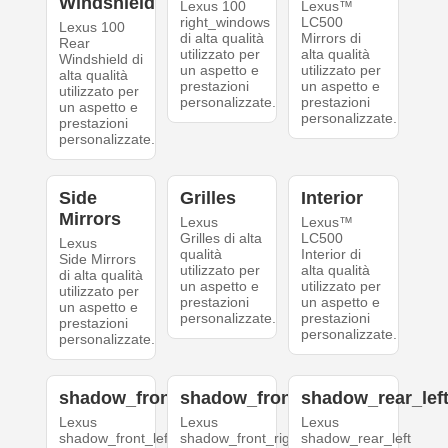
Windshield
Lexus 100
Lexus™
right_windows
LC500
Lexus 100
di alta qualità
Mirrors di
Rear
utilizzato per
alta qualità
Windshield di
un aspetto e
utilizzato per
alta qualità
prestazioni
un aspetto e
utilizzato per
personalizzate.
prestazioni
un aspetto e
personalizzate.
prestazioni
personalizzate.
Side
Grilles
Interior
Mirrors
Lexus
Lexus™
Grilles di alta
LC500
Lexus
qualità
Interior di
Side Mirrors
utilizzato per
alta qualità
di alta qualità
un aspetto e
utilizzato per
utilizzato per
prestazioni
un aspetto e
un aspetto e
personalizzate.
prestazioni
prestazioni
personalizzate.
personalizzate.
shadow_front_left
shadow_front_right
shadow_rear_lef
Lexus
Lexus
Lexus
shadow_front_left
shadow_front_right
shadow_rear_left