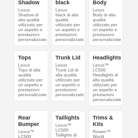
Shadow
black
Body
Lexus
Lexus
Lexus
Shadow di
black di alta
Body di alta
alta qualità
qualità
qualità
utilizzato per
utilizzato per
utilizzato per
un aspetto e
un aspetto e
un aspetto e
prestazioni
prestazioni
prestazioni
personalizzate.
personalizzate.
personalizzate.
Tops
Trunk Lid
Headlights
Lexus
Lexus
Lexus™
Tops di alta
Trunk Lid di
LC500
qualità
alta qualità
Headlights di
utilizzato per
utilizzato per
alta qualità
un aspetto e
un aspetto e
utilizzato per
prestazioni
prestazioni
un aspetto e
personalizzate.
personalizzate.
prestazioni
personalizzate.
Rear
Taillights
Trims &
Bumper
Kits
Lexus™
LC500
Lexus™
Rowen™
Taillights di
LC500
World