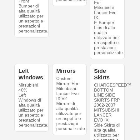
Front
For
Bumper di
Mitsubishi
alta qualità
Lancer Evo
utilizzato per
IX
un aspetto e
F. Bumper
prestazioni
Lips di alta
personalizzate.
qualità
utilizzato per
un aspetto e
prestazioni
personalizzate.
Left
Mirrors
Side
Windows
Skirts
Custom
Mirrors For
Mitsubishi
CHARGESPEED™
Mitsubishi
40%
BOTTOM
Lancer Evo
Left
LINE SIDE
IX V2
Windows di
SKIRTS FRP
Mirrors di
alta qualità
2002-2007
alta qualità
utilizzato per
MITSUBISHI
utilizzato per
un aspetto e
LANCER
un aspetto e
prestazioni
EVO IX
prestazioni
personalizzate.
Side Skirts di
personalizzate.
alta qualità
utilizzato per