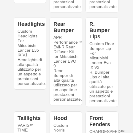
prestazioni
prestazioni
personalizzate.
personalizzate.
Headlights
Rear
R.
Bumper
Bumper
Custom
Headlights
Lips
APR
For
Performance™
Custom Rear
Mitsubishi
Evil-R Rear
Bumper Lip
Lancer Evo
Diffuser Kit
For
IX V1
for Mitsubishi
Mitsubishi
Headlights di
Lancer EVO
Lancer Evo
alta qualità
9
IX V3
utilizzato per
Rear
R. Bumper
un aspetto e
Bumper di
Lips di alta
prestazioni
alta qualità
qualità
personalizzate.
utilizzato per
utilizzato per
un aspetto e
un aspetto e
prestazioni
prestazioni
personalizzate.
personalizzate.
Taillights
Hood
Front
Fenders
VARIS™
Custom
TIME
Norris
CHARGESPEED™