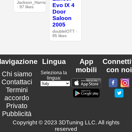
Jackson_Harris
Evo IX 4
· 97 likes
Door
Saloon
2005
doubleIOTT ·
85 likes
avigazione
Lingua
App
Connetti
mobili
con noi
Chi siamo
Seleziona la
lingua:
Contattaci
Termini
accordo
Privato
Pubblicità
Copyright © 2023 3DTuning LLC. All rights
reserved