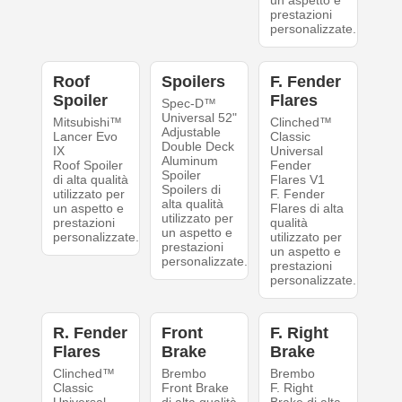
un aspetto e
prestazioni
personalizzate.
Roof
Spoilers
F. Fender
Spoiler
Flares
Spec-D™
Universal 52"
Mitsubishi™
Clinched™
Adjustable
Lancer Evo
Classic
Double Deck
IX
Universal
Aluminum
Roof Spoiler
Fender
Spoiler
di alta qualità
Flares V1
Spoilers di
utilizzato per
F. Fender
alta qualità
un aspetto e
Flares di alta
utilizzato per
prestazioni
qualità
un aspetto e
personalizzate.
utilizzato per
prestazioni
un aspetto e
personalizzate.
prestazioni
personalizzate.
R. Fender
Front
F. Right
Flares
Brake
Brake
Clinched™
Brembo
Brembo
Classic
Front Brake
F. Right