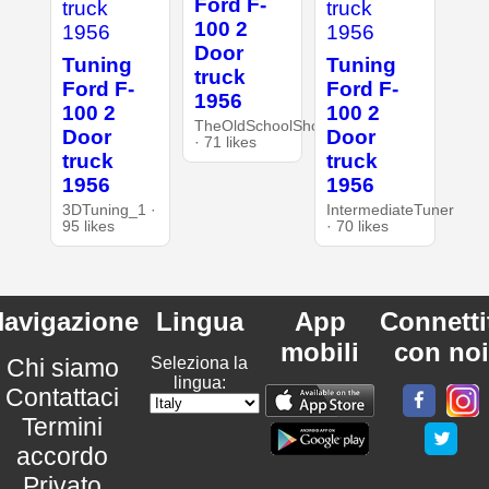
Ford F-
100 2
Door
Tuning
Tuning
truck
Ford F-
Ford F-
1956
100 2
100 2
TheOldSchoolShop
Door
Door
· 71 likes
truck
truck
1956
1956
3DTuning_1 ·
IntermediateTuner
95 likes
· 70 likes
avigazione
Lingua
App
Connetti
mobili
con noi
Chi siamo
Seleziona la
lingua:
Contattaci
Termini
accordo
Privato