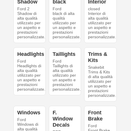
Shadow
black
Interior
Ford 2
Ford
closed
Shadow di
black di alta
Interior di
alta qualità
qualità
alta qualità
utilizzato per
utilizzato per
utilizzato per
un aspetto e
un aspetto e
un aspetto e
prestazioni
prestazioni
prestazioni
personalizzate.
personalizzate.
personalizzate.
Headlights
Taillights
Trims &
Kits
Ford
Ford
Headlights di
Taillights di
Snakebit
alta qualità
alta qualità
Trims & Kits
utilizzato per
utilizzato per
di alta qualità
un aspetto e
un aspetto e
utilizzato per
prestazioni
prestazioni
un aspetto e
personalizzate.
personalizzate.
prestazioni
personalizzate.
Windows
F.
Front
Window
Brake
Ford
Windows di
Decals
Ford
alta qualità
Front Brake