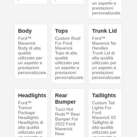
un aspetto e
prestazioni
personalizzate.
Body
Tops
Trunk Lid
Ford™
Custom Roof
Ford™
Maverick
For Ford
Maverick No
Body di alta
Maverick
Handles
qualità
Tops di alta
Trunk Lid di
utilizzato per
qualità
alta qualità
un aspetto e
utilizzato per
utilizzato per
prestazioni
un aspetto e
un aspetto e
personalizzate.
prestazioni
prestazioni
personalizzate.
personalizzate.
Headlights
Rear
Taillights
Bumper
Ford™
Custom Tail
Tremor
Lights For
Tucci Hot
Package
Ford
Rods™ Rear
Headlights
Maverick V2
Bumper For
Headlights di
Taillights di
2022 Ford
alta qualità
alta qualità
Maverick
utilizzato per
utilizzato per
Rear