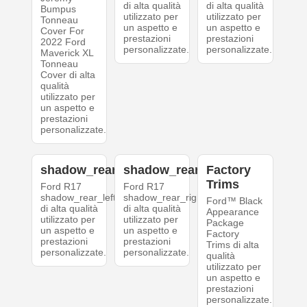
di alta qualità
di alta qualità
Bumpus
utilizzato per
utilizzato per
Tonneau
un aspetto e
un aspetto e
Cover For
prestazioni
prestazioni
2022 Ford
personalizzate.
personalizzate.
Maverick XL
Tonneau
Cover di alta
qualità
utilizzato per
un aspetto e
prestazioni
personalizzate.
shadow_rear_left
shadow_rear_right
Factory
Trims
Ford R17
Ford R17
shadow_rear_left
shadow_rear_right
Ford™ Black
di alta qualità
di alta qualità
Appearance
utilizzato per
utilizzato per
Package
un aspetto e
un aspetto e
Factory
prestazioni
prestazioni
Trims di alta
personalizzate.
personalizzate.
qualità
utilizzato per
un aspetto e
prestazioni
personalizzate.