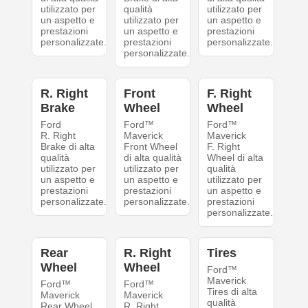
utilizzato per
qualità
utilizzato per
un aspetto e
utilizzato per
un aspetto e
prestazioni
un aspetto e
prestazioni
personalizzate.
prestazioni
personalizzate.
personalizzate.
R. Right
Front
F. Right
Brake
Wheel
Wheel
Ford
Ford™
Ford™
R. Right
Maverick
Maverick
Brake di alta
Front Wheel
F. Right
qualità
di alta qualità
Wheel di alta
utilizzato per
utilizzato per
qualità
un aspetto e
un aspetto e
utilizzato per
prestazioni
prestazioni
un aspetto e
personalizzate.
personalizzate.
prestazioni
personalizzate.
Rear
R. Right
Tires
Wheel
Wheel
Ford™
Maverick
Ford™
Ford™
Tires di alta
Maverick
Maverick
qualità
Rear Wheel
R. Right