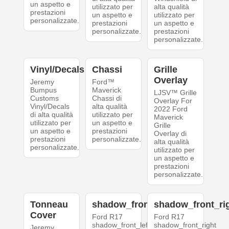
un aspetto e
utilizzato per
alta qualità
prestazioni
un aspetto e
utilizzato per
personalizzate.
prestazioni
un aspetto e
personalizzate.
prestazioni
personalizzate.
Vinyl/Decals
Chassi
Grille
Overlay
Jeremy
Ford™
Bumpus
Maverick
LJSV™ Grille
Customs
Chassi di
Overlay For
Vinyl/Decals
alta qualità
2022 Ford
di alta qualità
utilizzato per
Maverick
utilizzato per
un aspetto e
Grille
un aspetto e
prestazioni
Overlay di
prestazioni
personalizzate.
alta qualità
personalizzate.
utilizzato per
un aspetto e
prestazioni
personalizzate.
Tonneau
shadow_front_left
shadow_front_ri
Cover
Ford R17
Ford R17
shadow_front_left
shadow_front_right
Jeremy