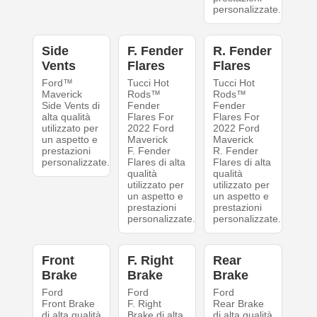
personalizzate.
Side
F. Fender
R. Fender
Vents
Flares
Flares
Ford™
Tucci Hot
Tucci Hot
Maverick
Rods™
Rods™
Side Vents di
Fender
Fender
alta qualità
Flares For
Flares For
utilizzato per
2022 Ford
2022 Ford
un aspetto e
Maverick
Maverick
prestazioni
F. Fender
R. Fender
personalizzate.
Flares di alta
Flares di alta
qualità
qualità
utilizzato per
utilizzato per
un aspetto e
un aspetto e
prestazioni
prestazioni
personalizzate.
personalizzate.
Front
F. Right
Rear
Brake
Brake
Brake
Ford
Ford
Ford
Front Brake
F. Right
Rear Brake
di alta qualità
Brake di alta
di alta qualità