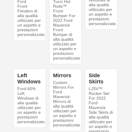
Windows di
Ford
Tucci Hot
alta qualità
Front
Rods™
utilizzato per
Fenders di
Front
un aspetto e
alta qualità
Bumper For
prestazioni
utilizzato per
2022 Ford
personalizzate.
un aspetto e
Maverick
prestazioni
Front
personalizzate.
Bumper di
alta qualità
utilizzato per
un aspetto e
prestazioni
personalizzate.
Left
Mirrors
Side
Windows
Skirts
Custom
Mirrors For
Ford 60%
LJSV™
Ford
Left
Rocker Set
Maverick
Windows di
For 2022
Mirrors di
alta qualità
Ford
alta qualità
utilizzato per
Maverick
utilizzato per
un aspetto e
Side Skirts di
un aspetto e
prestazioni
alta qualità
prestazioni
personalizzate.
utilizzato per
personalizzate.
un aspetto e
prestazioni