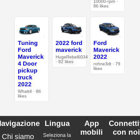
10000-rpm ·
86 likes
Tuning
2022 ford
Ford
Ford
maverick
Maverick
Maverick
2022
HugeRebel6034
· 82 likes
4 Door
rohne3dt · 79
likes
pickup
truck
2022
Whatt4 · 86
likes
avigazione
Lingua
App
Connetti
mobili
con noi
Chi siamo
Seleziona la