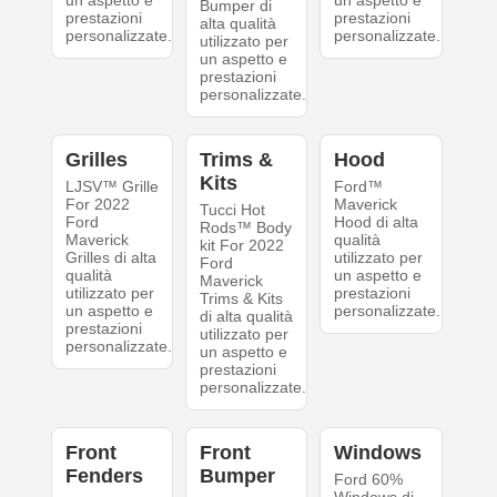
un aspetto e
un aspetto e
Bumper di
prestazioni
prestazioni
alta qualità
personalizzate.
personalizzate.
utilizzato per
un aspetto e
prestazioni
personalizzate.
Grilles
Trims &
Hood
Kits
LJSV™ Grille
Ford™
For 2022
Maverick
Tucci Hot
Ford
Hood di alta
Rods™ Body
Maverick
qualità
kit For 2022
Grilles di alta
utilizzato per
Ford
qualità
un aspetto e
Maverick
utilizzato per
prestazioni
Trims & Kits
un aspetto e
personalizzate.
di alta qualità
prestazioni
utilizzato per
personalizzate.
un aspetto e
prestazioni
personalizzate.
Front
Front
Windows
Fenders
Bumper
Ford 60%