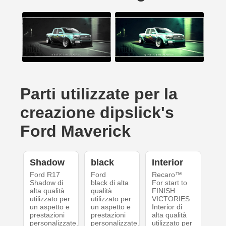
Parti utilizzate per la
creazione dipslick's
Ford Maverick
Shadow
black
Interior
Ford R17
Ford
Recaro™
Shadow di
black di alta
For start to
alta qualità
qualità
FINISH
utilizzato per
utilizzato per
VICTORIES
un aspetto e
un aspetto e
Interior di
prestazioni
prestazioni
alta qualità
personalizzate.
personalizzate.
utilizzato per