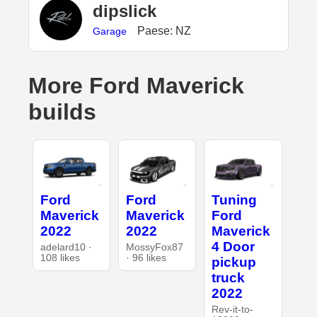
dipslick
Paese: NZ
Garage
More Ford Maverick
builds
Ford
Ford
Tuning
Maverick
Maverick
Ford
2022
2022
Maverick
4 Door
adelard10 ·
MossyFox87
108 likes
· 96 likes
pickup
truck
2022
Rev-it-to-