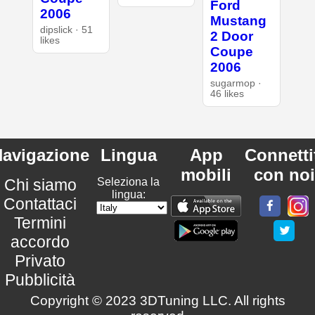
Ford
2006
Mustang
dipslick · 51
2 Door
likes
Coupe
2006
sugarmop ·
46 likes
avigazione
Lingua
App
Connetti
mobili
con noi
Chi siamo
Seleziona la
lingua:
Contattaci
Termini
accordo
Privato
Pubblicità
Copyright © 2023 3DTuning LLC. All rights