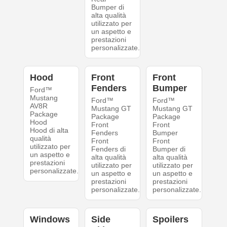
Bumper di
alta qualità
utilizzato per
un aspetto e
prestazioni
personalizzate.
Hood
Front
Front
Fenders
Bumper
Ford™
Mustang
Ford™
Ford™
AV8R
Mustang GT
Mustang GT
Package
Package
Package
Hood
Front
Front
Hood di alta
Fenders
Bumper
qualità
Front
Front
utilizzato per
Fenders di
Bumper di
un aspetto e
alta qualità
alta qualità
prestazioni
utilizzato per
utilizzato per
personalizzate.
un aspetto e
un aspetto e
prestazioni
prestazioni
personalizzate.
personalizzate.
Windows
Side
Spoilers