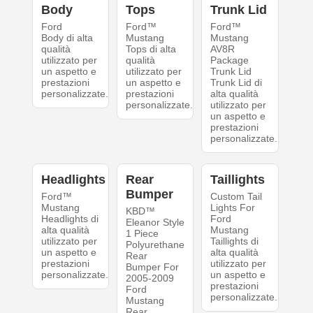
Body
Tops
Trunk Lid
Ford
Ford™
Ford™
Body di alta
Mustang
Mustang
qualità
Tops di alta
AV8R
utilizzato per
qualità
Package
un aspetto e
utilizzato per
Trunk Lid
prestazioni
un aspetto e
Trunk Lid di
personalizzate.
prestazioni
alta qualità
personalizzate.
utilizzato per
un aspetto e
prestazioni
personalizzate.
Headlights
Rear
Taillights
Bumper
Ford™
Custom Tail
Mustang
Lights For
KBD™
Headlights di
Ford
Eleanor Style
alta qualità
Mustang
1 Piece
utilizzato per
Taillights di
Polyurethane
un aspetto e
alta qualità
Rear
prestazioni
utilizzato per
Bumper For
personalizzate.
un aspetto e
2005-2009
prestazioni
Ford
personalizzate.
Mustang
Rear