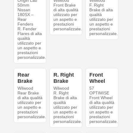
Origin Lab
Wilwood
Wilwood
50mm
Front Brake
F. Right
Nissan
di alta qualità
Brake di alta
180SX –
utilizzato per
qualità
Rear
un aspetto e
utilizzato per
Fenders
prestazioni
un aspetto e
R. Fender
personalizzate.
prestazioni
Flares di alta
personalizzate.
qualità
utilizzato per
un aspetto e
prestazioni
personalizzate.
Rear
R. Right
Front
Brake
Brake
Wheel
Wilwood
Wilwood
57
Rear Brake
R. Right
OPTIMISE
di alta qualità
Brake di alta
Front Wheel
utilizzato per
qualità
di alta qualità
un aspetto e
utilizzato per
utilizzato per
prestazioni
un aspetto e
un aspetto e
personalizzate.
prestazioni
prestazioni
personalizzate.
personalizzate.