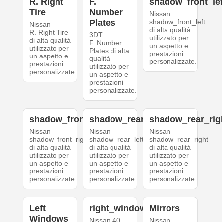
R. Right
F.
shadow_front_lef
Tire
Number
Nissan
Plates
shadow_front_left
Nissan
di alta qualità
R. Right Tire
3DT
utilizzato per
di alta qualità
F. Number
un aspetto e
utilizzato per
Plates di alta
prestazioni
un aspetto e
qualità
personalizzate.
prestazioni
utilizzato per
personalizzate.
un aspetto e
prestazioni
personalizzate.
shadow_front_right
shadow_rear_left
shadow_rear_rig
Nissan
Nissan
Nissan
shadow_front_right
shadow_rear_left
shadow_rear_right
di alta qualità
di alta qualità
di alta qualità
utilizzato per
utilizzato per
utilizzato per
un aspetto e
un aspetto e
un aspetto e
prestazioni
prestazioni
prestazioni
personalizzate.
personalizzate.
personalizzate.
Left
right_windows
Mirrors
Windows
Nissan 40
Nissan