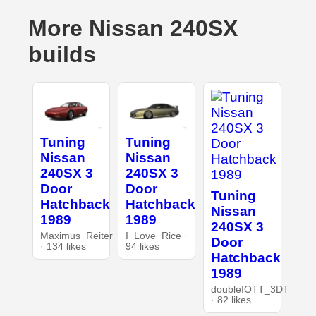
More Nissan 240SX
builds
Tuning
Tuning
Nissan
Nissan
240SX 3
240SX 3
Door
Door
Tuning
Hatchback
Hatchback
Nissan
1989
1989
240SX 3
Maximus_Reiter
I_Love_Rice ·
Door
· 134 likes
94 likes
Hatchback
1989
doubleIOTT_3DT
· 82 likes