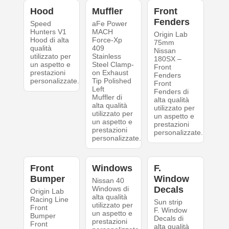
Hood
Muffler
Front
Fenders
Speed
aFe Power
Hunters V1
MACH
Origin Lab
Hood di alta
Force-Xp
75mm
qualità
409
Nissan
utilizzato per
Stainless
180SX –
un aspetto e
Steel Clamp-
Front
prestazioni
on Exhaust
Fenders
personalizzate.
Tip Polished
Front
Left
Fenders di
Muffler di
alta qualità
alta qualità
utilizzato per
utilizzato per
un aspetto e
un aspetto e
prestazioni
prestazioni
personalizzate.
personalizzate.
Front
Windows
F.
Bumper
Window
Nissan 40
Windows di
Decals
Origin Lab
alta qualità
Racing Line
Sun strip
utilizzato per
Front
F. Window
un aspetto e
Bumper
Decals di
prestazioni
Front
alta qualità