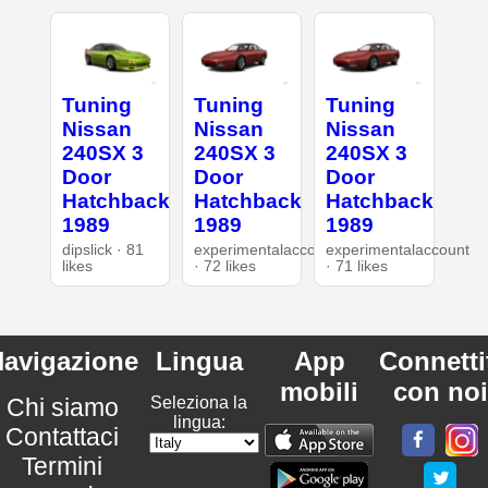
Tuning
Tuning
Tuning
Nissan
Nissan
Nissan
240SX 3
240SX 3
240SX 3
Door
Door
Door
Hatchback
Hatchback
Hatchback
1989
1989
1989
dipslick · 81
experimentalaccount
experimentalaccount
likes
· 72 likes
· 71 likes
avigazione
Lingua
App
Connetti
mobili
con noi
Chi siamo
Seleziona la
lingua:
Contattaci
Termini