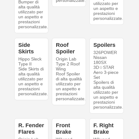
personalizzate.
Bumper di
utilizzato per
alta qualità
un aspetto e
utilizzato per
prestazioni
un aspetto e
personalizzate.
prestazioni
personalizzate.
Side
Roof
Spoilers
Skirts
Spoiler
326POWER
Nissan
Hippo Sleck
Origin Lab
180SX
Type II
Type 2 Roof
3D☆STAR
Side Skirts di
Wing
Aero 3-piece
alta qualità
Roof Spoiler
Set
utilizzato per
di alta qualità
Spoilers di
un aspetto e
utilizzato per
alta qualità
prestazioni
un aspetto e
utilizzato per
personalizzate.
prestazioni
un aspetto e
personalizzate.
prestazioni
personalizzate.
R. Fender
Front
F. Right
Flares
Brake
Brake