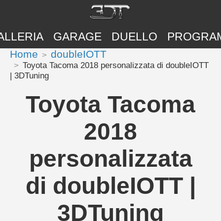
ALLERIA
GARAGE
DUELLO
PROGRA
Home
doubleIOTT
Toyota Tacoma 2018 personalizzata di doubleIOTT
| 3DTuning
Toyota Tacoma
2018
personalizzata
di doubleIOTT |
3DTuning