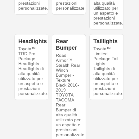
prestazioni
prestazioni
alta qualità
personalizzate.
personalizzate.
utilizzato per
un aspetto e
prestazioni
personalizzate.
Headlights
Rear
Taillights
Bumper
Toyota™
Toyota™
TRD Pro
Limited
Road
Package
Package Tail
Armor™
Headlights
Lights
Stealth Rear
Headlights di
Taillights di
Winch
alta qualità
alta qualità
Bumper -
utilizzato per
utilizzato per
Texture
un aspetto e
un aspetto e
Black 2016-
prestazioni
prestazioni
2019
personalizzate.
personalizzate.
TOYOTA
TACOMA
Rear
Bumper di
alta qualità
utilizzato per
un aspetto e
prestazioni
personalizzate.