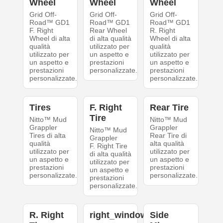
Wheel
Wheel
Wheel
Grid Off-
Grid Off-
Grid Off-
Road™ GD1
Road™ GD1
Road™ GD1
F. Right
Rear Wheel
R. Right
Wheel di alta
di alta qualità
Wheel di alta
qualità
utilizzato per
qualità
utilizzato per
un aspetto e
utilizzato per
un aspetto e
prestazioni
un aspetto e
prestazioni
personalizzate.
prestazioni
personalizzate.
personalizzate.
Tires
F. Right
Rear Tire
Tire
Nitto™ Mud
Nitto™ Mud
Grappler
Grappler
Nitto™ Mud
Tires di alta
Rear Tire di
Grappler
qualità
alta qualità
F. Right Tire
utilizzato per
utilizzato per
di alta qualità
un aspetto e
un aspetto e
utilizzato per
prestazioni
prestazioni
un aspetto e
personalizzate.
personalizzate.
prestazioni
personalizzate.
R. Right
right_windows
Side