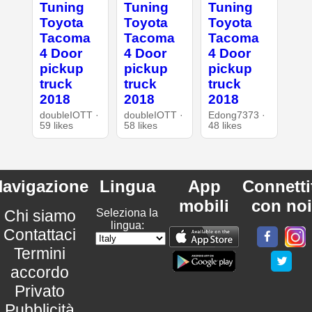
Tuning
Tuning
Tuning
Toyota
Toyota
Toyota
Tacoma
Tacoma
Tacoma
4 Door
4 Door
4 Door
pickup
pickup
pickup
truck
truck
truck
2018
2018
2018
doubleIOTT ·
doubleIOTT ·
Edong7373 ·
59 likes
58 likes
48 likes
avigazione
Lingua
App
Connetti
mobili
con noi
Chi siamo
Seleziona la
lingua:
Contattaci
Termini
accordo
Privato
Pubblicità