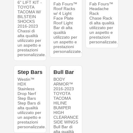
6" LIFT KIT -
Fab Fours™
Fab Fours™
TOYOTA
Roof Racks
Headache
TACOMA W/
w/ 4 Light
Rack
BILSTEIN
Face Plate
Chase Rack
SHOCKS
Roof Light
di alta qualità
2016-2023
Bar di alta
utilizzato per
Chassi di
qualità
un aspetto e
alta qualità
utilizzato per
prestazioni
utilizzato per
un aspetto e
personalizzate.
un aspetto e
prestazioni
prestazioni
personalizzate.
personalizzate.
Step Bars
Bull Bar
Westin™
BODY
HDX
ARMOR™
Stainless
2016-2023
Drop Nerf
TOYOTA
Step Bars
TACOMA
Step Bars di
HILINE
alta qualità
BUMPER
utilizzato per
HIGH
un aspetto e
CLEARANCE
prestazioni
SIDE WINGS
personalizzate.
Bull Bar di
alta qualità