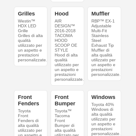
Grilles
Hood
Muffler
Westin™
AIR
RBP™ EX-1
HDX LED
DESIGN™
Adjustable
Grille
2016-2018
Multi-Fit
Grilles di alta
TACOMA
Stainless
qualità
HOOD
Steel
utilizzato per
SCOOP OE
Exhaust Tip
un aspetto e
STYLE
Muffler di
prestazioni
Hood di alta
alta qualità
personalizzate.
qualità
utilizzato per
utilizzato per
un aspetto e
un aspetto e
prestazioni
prestazioni
personalizzate.
personalizzate.
Front
Front
Windows
Fenders
Bumper
Toyota 40%
Windows di
Toyota
Toyota™
alta qualità
Front
Tacoma
utilizzato per
Fenders di
Front
un aspetto e
alta qualità
Bumper di
prestazioni
utilizzato per
alta qualità
personalizzate.
un aspetto e
utilizzato per