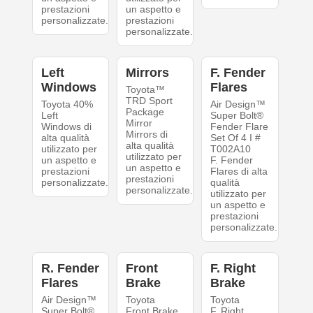
prestazioni
un aspetto e
personalizzate.
prestazioni
personalizzate.
Left
Mirrors
F. Fender
Windows
Flares
Toyota™
TRD Sport
Toyota 40%
Air Design™
Package
Left
Super Bolt®
Mirror
Windows di
Fender Flare
Mirrors di
alta qualità
Set Of 4 I #
alta qualità
utilizzato per
T002A10
utilizzato per
un aspetto e
F. Fender
un aspetto e
prestazioni
Flares di alta
prestazioni
personalizzate.
qualità
personalizzate.
utilizzato per
un aspetto e
prestazioni
personalizzate.
R. Fender
Front
F. Right
Flares
Brake
Brake
Air Design™
Toyota
Toyota
Super Bolt®
Front Brake
F. Right