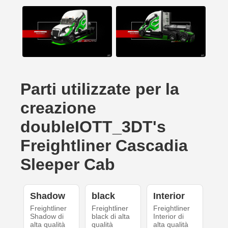
Parti utilizzate per la
creazione
doubleIOTT_3DT's
Freightliner Cascadia
Sleeper Cab
Shadow
black
Interior
Freightliner
Freightliner
Freightliner
Shadow di
black di alta
Interior di
alta qualità
qualità
alta qualità