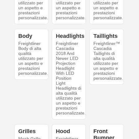
utilizzato per
utilizzato per
utilizzato per
un aspetto e
un aspetto e
un aspetto e
prestazioni
prestazioni
prestazioni
personalizzate.
personalizzate.
personalizzate.
Body
Headlights
Taillights
Freightliner
Freightliner
Freightliner™
Body di alta
Cascadia
Cascadia
qualità
2018 And
Taillights di
utilizzato per
Newer LED
alta qualità
un aspetto e
Projection
utilizzato per
prestazioni
Headlight
un aspetto e
personalizzate.
With LED
prestazioni
Position
personalizzate.
Light
Headlights di
alta qualità
utilizzato per
un aspetto e
prestazioni
personalizzate.
Grilles
Hood
Front
Bumper
Mesh Grille
Freightliner