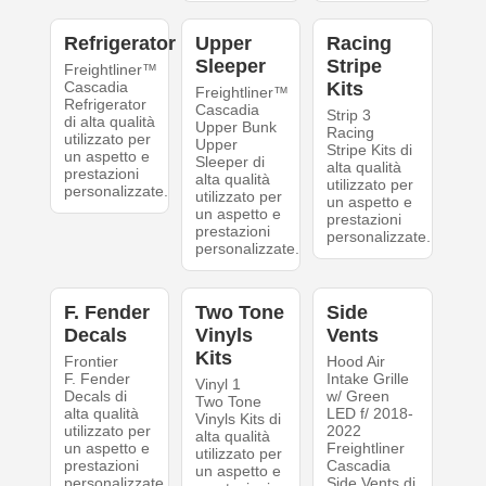
Refrigerator
Upper
Racing
Sleeper
Stripe
Freightliner™
Cascadia
Kits
Freightliner™
Refrigerator
Cascadia
Strip 3
di alta qualità
Upper Bunk
Racing
utilizzato per
Upper
Stripe Kits di
un aspetto e
Sleeper di
alta qualità
prestazioni
alta qualità
utilizzato per
personalizzate.
utilizzato per
un aspetto e
un aspetto e
prestazioni
prestazioni
personalizzate.
personalizzate.
F. Fender
Two Tone
Side
Decals
Vinyls
Vents
Kits
Frontier
Hood Air
F. Fender
Intake Grille
Vinyl 1
Decals di
w/ Green
Two Tone
alta qualità
LED f/ 2018-
Vinyls Kits di
utilizzato per
2022
alta qualità
un aspetto e
Freightliner
utilizzato per
prestazioni
Cascadia
un aspetto e
personalizzate.
Side Vents di