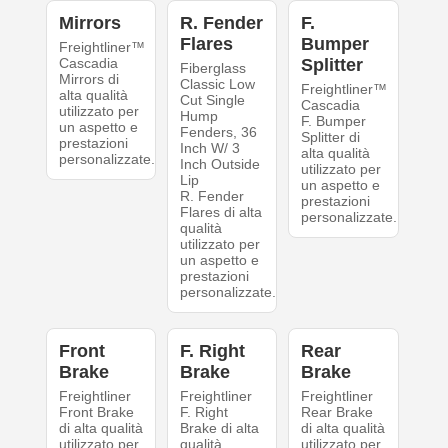
Mirrors
R. Fender
F.
Flares
Bumper
Freightliner™
Cascadia
Splitter
Fiberglass
Mirrors di
Classic Low
Freightliner™
alta qualità
Cut Single
Cascadia
utilizzato per
Hump
F. Bumper
un aspetto e
Fenders, 36
Splitter di
prestazioni
Inch W/ 3
alta qualità
personalizzate.
Inch Outside
utilizzato per
Lip
un aspetto e
R. Fender
prestazioni
Flares di alta
personalizzate.
qualità
utilizzato per
un aspetto e
prestazioni
personalizzate.
Front
F. Right
Rear
Brake
Brake
Brake
Freightliner
Freightliner
Freightliner
Front Brake
F. Right
Rear Brake
di alta qualità
Brake di alta
di alta qualità
utilizzato per
qualità
utilizzato per