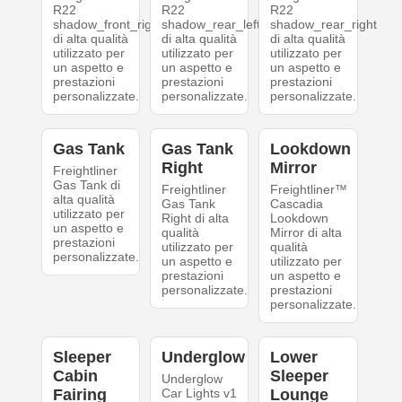
R22
R22
R22
shadow_front_right
shadow_rear_left
shadow_rear_right
di alta qualità
di alta qualità
di alta qualità
utilizzato per
utilizzato per
utilizzato per
un aspetto e
un aspetto e
un aspetto e
prestazioni
prestazioni
prestazioni
personalizzate.
personalizzate.
personalizzate.
Gas Tank
Gas Tank
Lookdown
Right
Mirror
Freightliner
Gas Tank di
Freightliner
Freightliner™
alta qualità
Gas Tank
Cascadia
utilizzato per
Right di alta
Lookdown
un aspetto e
qualità
Mirror di alta
prestazioni
utilizzato per
qualità
personalizzate.
un aspetto e
utilizzato per
prestazioni
un aspetto e
personalizzate.
prestazioni
personalizzate.
Sleeper
Underglow
Lower
Cabin
Sleeper
Underglow
Fairing
Car Lights v1
Lounge