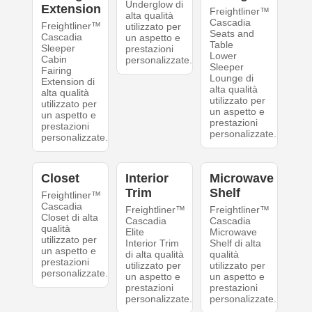
Underglow di
Extension
Freightliner™
alta qualità
Cascadia
Freightliner™
utilizzato per
Seats and
Cascadia
un aspetto e
Table
Sleeper
prestazioni
Lower
Cabin
personalizzate.
Sleeper
Fairing
Lounge di
Extension di
alta qualità
alta qualità
utilizzato per
utilizzato per
un aspetto e
un aspetto e
prestazioni
prestazioni
personalizzate.
personalizzate.
Closet
Interior
Microwave
Trim
Shelf
Freightliner™
Cascadia
Freightliner™
Freightliner™
Closet di alta
Cascadia
Cascadia
qualità
Elite
Microwave
utilizzato per
Interior Trim
Shelf di alta
un aspetto e
di alta qualità
qualità
prestazioni
utilizzato per
utilizzato per
personalizzate.
un aspetto e
un aspetto e
prestazioni
prestazioni
personalizzate.
personalizzate.