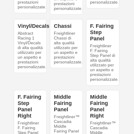
prestazioni
personalizzate.
prestazioni
personalizzate.
personalizzate.
Vinyl/Decals
Chassi
F. Fairing
Step
Abstract
Freightliner
Racing 1
Chassi di
Panel
Vinyl/Decals
alta qualità
Freightliner
di alta qualità
utilizzato per
F. Fairing
utilizzato per
un aspetto e
Step Panel di
un aspetto e
prestazioni
alta qualità
prestazioni
personalizzate.
utilizzato per
personalizzate.
un aspetto e
prestazioni
personalizzate.
F. Fairing
Middle
Middle
Step
Fairing
Fairing
Panel
Panel
Panel
Right
Right
Freightliner™
Cascadia
Freightliner
Freightliner™
Middle
F. Fairing
Cascadia
Fairing Panel
Step Panel
Middle