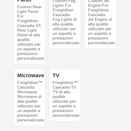
Custom Fog
Custom Jet
Lights For
Engine For
Custom Rear
Freightliner
Freightliner
Light Panel
Cascadia
Cascadia
For
Fog Lights di
Jet Engine di
Freightliner
alta qualità
alta qualità
Cascadia V3
utilizzato per
utilizzato per
Rear Light
un aspetto e
un aspetto e
Panel di alta
prestazioni
prestazioni
qualità
personalizzate.
personalizzate.
utilizzato per
un aspetto e
prestazioni
personalizzate.
Microwave
TV
Freightliner™
Freightliner™
Cascadia
Cascadia TV
Microwave
TV di alta
Microwave di
qualità
alta qualità
utilizzato per
utilizzato per
un aspetto e
un aspetto e
prestazioni
prestazioni
personalizzate.
personalizzate.