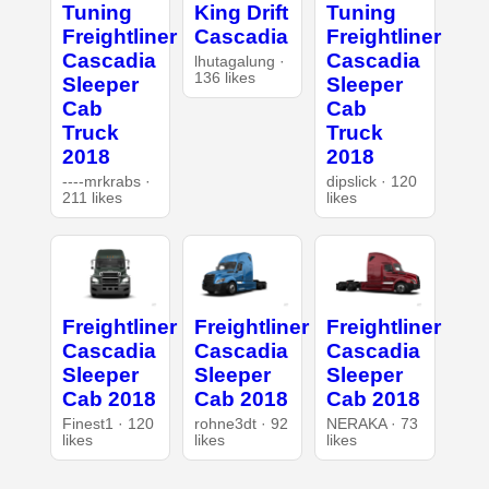
Tuning
King Drift
Tuning
Freightliner
Cascadia
Freightliner
Cascadia
Cascadia
lhutagalung ·
136 likes
Sleeper
Sleeper
Cab
Cab
Truck
Truck
2018
2018
----mrkrabs ·
dipslick · 120
211 likes
likes
Freightliner
Freightliner
Freightliner
Cascadia
Cascadia
Cascadia
Sleeper
Sleeper
Sleeper
Cab 2018
Cab 2018
Cab 2018
Finest1 · 120
rohne3dt · 92
NERAKA · 73
likes
likes
likes