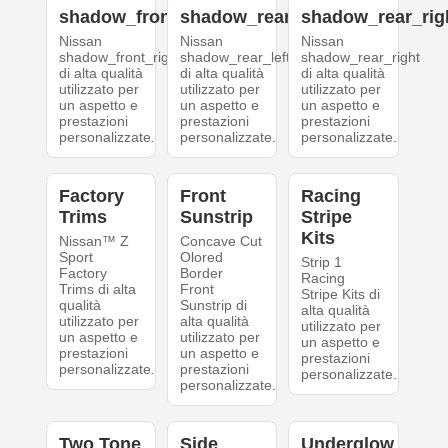
shadow_front_right
shadow_rear_left
shadow_rear_rig
Nissan
Nissan
Nissan
shadow_front_right
shadow_rear_left
shadow_rear_right
di alta qualità
di alta qualità
di alta qualità
utilizzato per
utilizzato per
utilizzato per
un aspetto e
un aspetto e
un aspetto e
prestazioni
prestazioni
prestazioni
personalizzate.
personalizzate.
personalizzate.
Factory
Front
Racing
Trims
Sunstrip
Stripe
Kits
Nissan™ Z
Concave Cut
Sport
Olored
Strip 1
Factory
Border
Racing
Trims di alta
Front
Stripe Kits di
qualità
Sunstrip di
alta qualità
utilizzato per
alta qualità
utilizzato per
un aspetto e
utilizzato per
un aspetto e
prestazioni
un aspetto e
prestazioni
personalizzate.
prestazioni
personalizzate.
personalizzate.
Two Tone
Side
Underglow