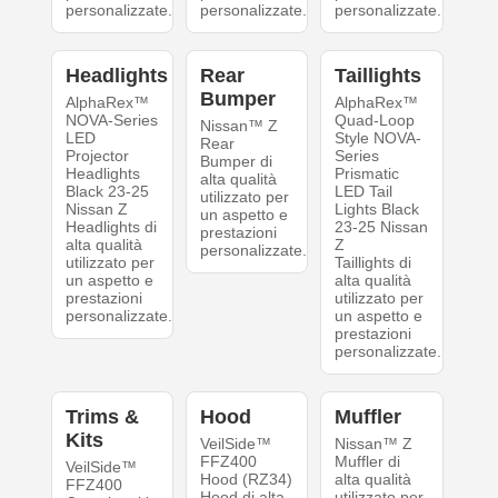
personalizzate.
personalizzate.
personalizzate.
Headlights
Rear
Taillights
Bumper
AlphaRex™
AlphaRex™
NOVA-Series
Quad-Loop
Nissan™ Z
LED
Style NOVA-
Rear
Projector
Series
Bumper di
Headlights
Prismatic
alta qualità
Black 23-25
LED Tail
utilizzato per
Nissan Z
Lights Black
un aspetto e
Headlights di
23-25 Nissan
prestazioni
alta qualità
Z
personalizzate.
utilizzato per
Taillights di
un aspetto e
alta qualità
prestazioni
utilizzato per
personalizzate.
un aspetto e
prestazioni
personalizzate.
Trims &
Hood
Muffler
Kits
VeilSide™
Nissan™ Z
FFZ400
Muffler di
VeilSide™
Hood (RZ34)
alta qualità
FFZ400
Hood di alta
utilizzato per