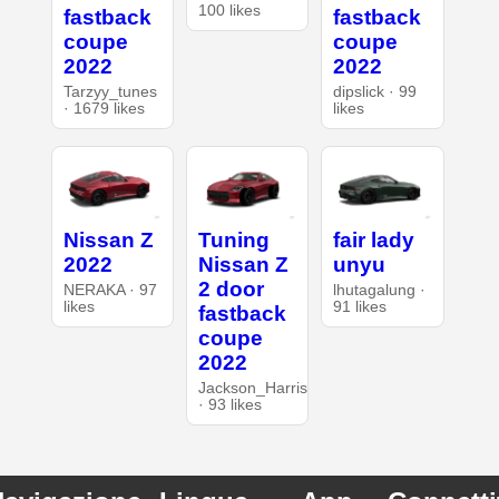
100 likes
fastback
fastback
coupe
coupe
2022
2022
Tarzyy_tunes
dipslick · 99
· 1679 likes
likes
Nissan Z
Tuning
fair lady
2022
Nissan Z
unyu
2 door
NERAKA · 97
lhutagalung ·
likes
91 likes
fastback
coupe
2022
Jackson_Harris
· 93 likes