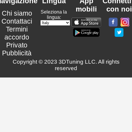
avigazione
Lingua
App
Connetti
mobili
con noi
Chi siamo
Seleziona la
lingua:
Contattaci
Termini
accordo
Privato
Pubblicità
Copyright © 2023 3DTuning LLC. All rights
reserved