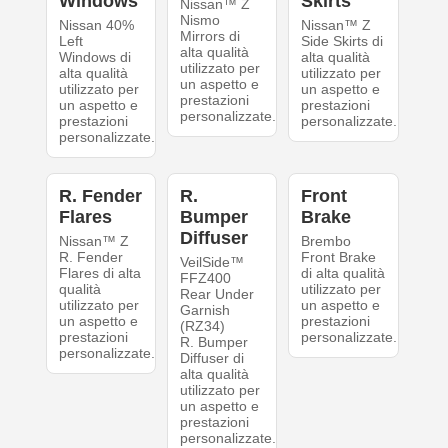
Windows
Skirts
Nissan™ Z
Nismo
Nissan 40%
Nissan™ Z
Mirrors di
Left
Side Skirts di
alta qualità
Windows di
alta qualità
utilizzato per
alta qualità
utilizzato per
un aspetto e
utilizzato per
un aspetto e
prestazioni
un aspetto e
prestazioni
personalizzate.
prestazioni
personalizzate.
personalizzate.
R. Fender
R.
Front
Flares
Bumper
Brake
Diffuser
Nissan™ Z
Brembo
R. Fender
Front Brake
VeilSide™
Flares di alta
di alta qualità
FFZ400
qualità
utilizzato per
Rear Under
utilizzato per
un aspetto e
Garnish
un aspetto e
prestazioni
(RZ34)
prestazioni
personalizzate.
R. Bumper
personalizzate.
Diffuser di
alta qualità
utilizzato per
un aspetto e
prestazioni
personalizzate.