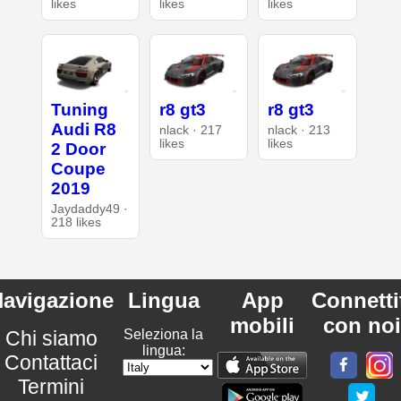
likes
likes
likes
Tuning
r8 gt3
r8 gt3
Audi R8
nlack · 217
nlack · 213
likes
likes
2 Door
Coupe
2019
Jaydaddy49 ·
218 likes
avigazione
Lingua
App
Connetti
mobili
con noi
Chi siamo
Seleziona la
lingua:
Contattaci
Termini