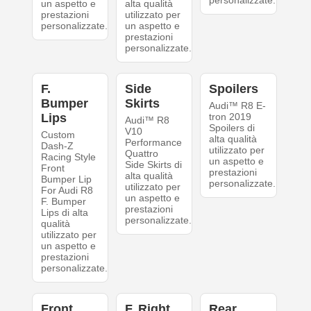
personalizzate.
un aspetto e
alta qualità
prestazioni
utilizzato per
personalizzate.
un aspetto e
prestazioni
personalizzate.
F.
Side
Spoilers
Bumper
Skirts
Audi™ R8 E-
Lips
tron 2019
Audi™ R8
Spoilers di
V10
Custom
alta qualità
Performance
Dash-Z
utilizzato per
Quattro
Racing Style
un aspetto e
Side Skirts di
Front
prestazioni
alta qualità
Bumper Lip
personalizzate.
utilizzato per
For Audi R8
un aspetto e
F. Bumper
prestazioni
Lips di alta
personalizzate.
qualità
utilizzato per
un aspetto e
prestazioni
personalizzate.
Front
F. Right
Rear