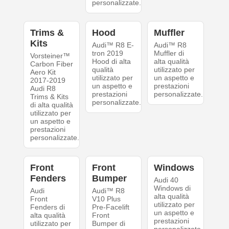
personalizzate.
Trims &
Hood
Muffler
Kits
Audi™ R8 E-
Audi™ R8
tron 2019
Muffler di
Vorsteiner™
Hood di alta
alta qualità
Carbon Fiber
qualità
utilizzato per
Aero Kit
utilizzato per
un aspetto e
2017-2019
un aspetto e
prestazioni
Audi R8
prestazioni
personalizzate.
Trims & Kits
personalizzate.
di alta qualità
utilizzato per
un aspetto e
prestazioni
personalizzate.
Front
Front
Windows
Fenders
Bumper
Audi 40
Windows di
Audi
Audi™ R8
alta qualità
Front
V10 Plus
utilizzato per
Fenders di
Pre-Facelift
un aspetto e
alta qualità
Front
prestazioni
utilizzato per
Bumper di