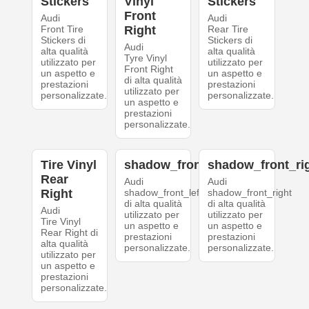
Stickers
Vinyl
Stickers
Front
Audi
Audi
Front Tire
Right
Rear Tire
Stickers di
Stickers di
Audi
alta qualità
alta qualità
Tyre Vinyl
utilizzato per
utilizzato per
Front Right
un aspetto e
un aspetto e
di alta qualità
prestazioni
prestazioni
utilizzato per
personalizzate.
personalizzate.
un aspetto e
prestazioni
personalizzate.
Tire Vinyl
shadow_front_left
shadow_front_ri
Rear
Audi
Audi
Right
shadow_front_left
shadow_front_right
di alta qualità
di alta qualità
Audi
utilizzato per
utilizzato per
Tire Vinyl
un aspetto e
un aspetto e
Rear Right di
prestazioni
prestazioni
alta qualità
personalizzate.
personalizzate.
utilizzato per
un aspetto e
prestazioni
personalizzate.