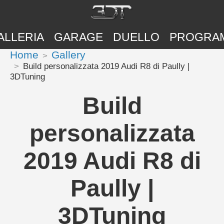
ALLERIA
GARAGE
DUELLO
PROGRA
Home
Gallery
Build personalizzata 2019 Audi R8 di Paully |
3DTuning
Build
personalizzata
2019 Audi R8 di
Paully |
3DTuning