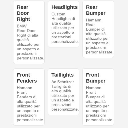
Rear
Headlights
Rear
Door
Bumper
Custom
Right
Headlights di
Hamann
alta qualità
Rear
BMW
utilizzato per
Bumper di
Rear Door
un aspetto e
alta qualità
Right di alta
prestazioni
utilizzato per
qualità
personalizzate.
un aspetto e
utilizzato per
prestazioni
un aspetto e
personalizzate.
prestazioni
personalizzate.
Front
Taillights
Front
Fenders
Bumper
Ac Schnitzer
Taillights di
Hamann
Hamann
alta qualità
Front
Front
utilizzato per
Fenders di
Bumper di
un aspetto e
alta qualità
alta qualità
prestazioni
utilizzato per
utilizzato per
personalizzate.
un aspetto e
un aspetto e
prestazioni
prestazioni
personalizzate.
personalizzate.