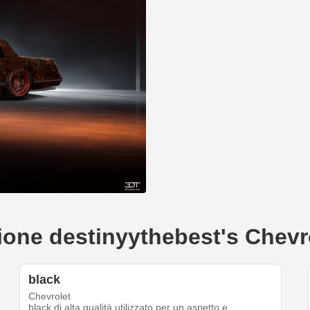
eazione destinyythebest's Chev
black
Chevrolet
black di alta qualità utilizzato per un aspetto e