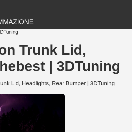
MMAZIONE
3DTuning
on Trunk Lid,
thebest | 3DTuning
runk Lid, Headlights, Rear Bumper | 3DTuning