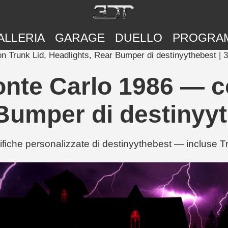
ALLERIA
GARAGE
DUELLO
PROGRA
 Trunk Lid, Headlights, Rear Bumper di destinyythebest | 
nte Carlo 1986 — c
Bumper di destinyy
iche personalizzate di destinyythebest — incluse T