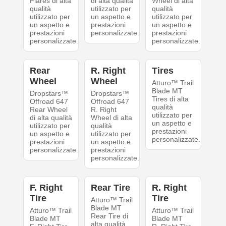
Flares di alta
di alta qualità
Wheel di alta
qualità
utilizzato per
qualità
utilizzato per
un aspetto e
utilizzato per
un aspetto e
prestazioni
un aspetto e
prestazioni
personalizzate.
prestazioni
personalizzate.
personalizzate.
Rear
R. Right
Tires
Wheel
Wheel
Atturo™ Trail
Blade MT
Dropstars™
Dropstars™
Tires di alta
Offroad 647
Offroad 647
qualità
Rear Wheel
R. Right
utilizzato per
di alta qualità
Wheel di alta
un aspetto e
utilizzato per
qualità
prestazioni
un aspetto e
utilizzato per
personalizzate.
prestazioni
un aspetto e
personalizzate.
prestazioni
personalizzate.
F. Right
Rear Tire
R. Right
Tire
Tire
Atturo™ Trail
Blade MT
Atturo™ Trail
Atturo™ Trail
Rear Tire di
Blade MT
Blade MT
alta qualità