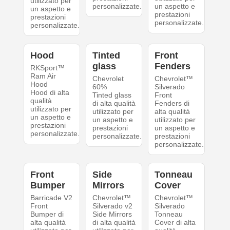
utilizzato per
personalizzate.
un aspetto e
un aspetto e
prestazioni
prestazioni
personalizzate.
personalizzate.
Hood
Tinted
Front
glass
Fenders
RKSport™
Ram Air
Chevrolet
Chevrolet™
Hood
60%
Silverado
Hood di alta
Tinted glass
Front
qualità
di alta qualità
Fenders di
utilizzato per
utilizzato per
alta qualità
un aspetto e
un aspetto e
utilizzato per
prestazioni
prestazioni
un aspetto e
personalizzate.
personalizzate.
prestazioni
personalizzate.
Front
Side
Tonneau
Bumper
Mirrors
Cover
Barricade V2
Chevrolet™
Chevrolet™
Front
Silverado v2
Silverado
Bumper di
Side Mirrors
Tonneau
alta qualità
di alta qualità
Cover di alta