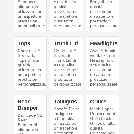
Shadow di
black di alta
Body di alta
alta qualità
qualità
qualità
utilizzato per
utilizzato per
utilizzato per
un aspetto e
un aspetto e
un aspetto e
prestazioni
prestazioni
prestazioni
personalizzate.
personalizzate.
personalizzate.
Tops
Trunk Lid
Headlights
Chevrolet™
Chevrolet™
Anzo™ Black
Silverado
Silverado
w/ Black Trim
Tops di alta
Trunk Lid di
Headlights di
qualità
alta qualità
alta qualità
utilizzato per
utilizzato per
utilizzato per
un aspetto e
un aspetto e
un aspetto e
prestazioni
prestazioni
prestazioni
personalizzate.
personalizzate.
personalizzate.
Rear
Taillights
Grilles
Bumper
Anzo™ Black
Mesh Upper
Taillights di
Replacement
Barricade V2
alta qualità
Grille Black
Rear
utilizzato per
Grilles di alta
Bumper di
un aspetto e
qualità
alta qualità
prestazioni
utilizzato per