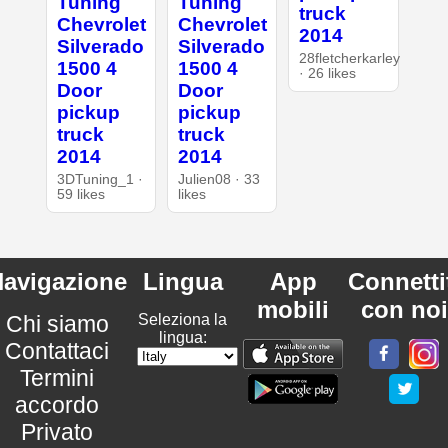
Tuning
Tuning
truck
Chevrolet
Chevrolet
2014
Silverado
Silverado
28fletcherkarley
1500 4
1500 4
· 26 likes
Door
Door
pickup
pickup
truck
truck
2014
2014
3DTuning_1 ·
Julien08 · 33
59 likes
likes
avigazione
Lingua
App
Connetti
mobili
con noi
Chi siamo
Seleziona la
lingua:
Contattaci
Termini
accordo
Privato