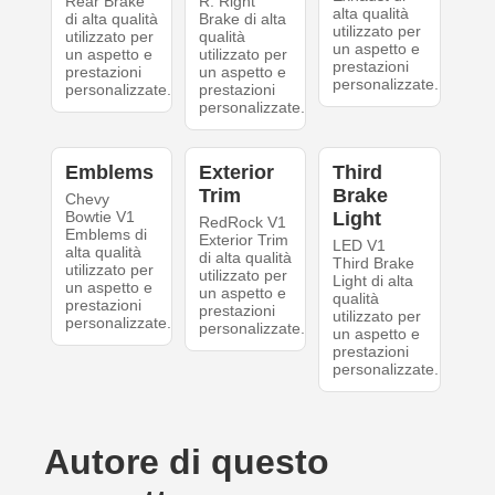
Rear Brake
R. Right
alta qualità
di alta qualità
Brake di alta
utilizzato per
utilizzato per
qualità
un aspetto e
un aspetto e
utilizzato per
prestazioni
prestazioni
un aspetto e
personalizzate.
personalizzate.
prestazioni
personalizzate.
Emblems
Exterior
Third
Trim
Brake
Chevy
Bowtie V1
Light
RedRock V1
Emblems di
Exterior Trim
LED V1
alta qualità
di alta qualità
Third Brake
utilizzato per
utilizzato per
Light di alta
un aspetto e
un aspetto e
qualità
prestazioni
prestazioni
utilizzato per
personalizzate.
personalizzate.
un aspetto e
prestazioni
personalizzate.
Autore di questo