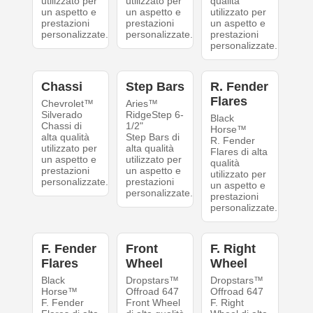
utilizzato per
utilizzato per
qualità
un aspetto e
un aspetto e
utilizzato per
prestazioni
prestazioni
un aspetto e
personalizzate.
personalizzate.
prestazioni
personalizzate.
Chassi
Step Bars
R. Fender
Flares
Chevrolet™
Aries™
Silverado
RidgeStep 6-
Black
Chassi di
1/2"
Horse™
alta qualità
Step Bars di
R. Fender
utilizzato per
alta qualità
Flares di alta
un aspetto e
utilizzato per
qualità
prestazioni
un aspetto e
utilizzato per
personalizzate.
prestazioni
un aspetto e
personalizzate.
prestazioni
personalizzate.
F. Fender
Front
F. Right
Flares
Wheel
Wheel
Black
Dropstars™
Dropstars™
Horse™
Offroad 647
Offroad 647
F. Fender
Front Wheel
F. Right