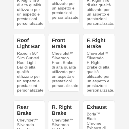
F. Right Tire
R. Right Tire
utilizzato per
di alta qualità
di alta qualità
un aspetto e
utilizzato per
utilizzato per
prestazioni
un aspetto e
un aspetto e
personalizzate.
prestazioni
prestazioni
personalizzate.
personalizzate.
Roof
Front
F. Right
Light Bar
Brake
Brake
Raxiom 50"
Chevrolet™
Chevrolet™
Slim Curved
Silverado
Silverado
Roof Light
Front Brake
F. Right
Bar di alta
di alta qualità
Brake di alta
qualità
utilizzato per
qualità
utilizzato per
un aspetto e
utilizzato per
un aspetto e
prestazioni
un aspetto e
prestazioni
personalizzate.
prestazioni
personalizzate.
personalizzate.
Rear
R. Right
Exhaust
Brake
Brake
Borla™
Black
Chevrolet™
Chevrolet™
Chrome
Silverado
Silverado
Exhaust di