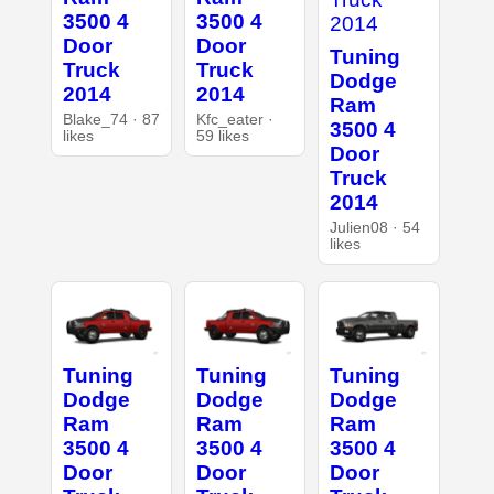
3500 4
3500 4
Door
Door
Tuning
Truck
Truck
Dodge
2014
2014
Ram
Blake_74 · 87
Kfc_eater ·
3500 4
likes
59 likes
Door
Truck
2014
Julien08 · 54
likes
Tuning
Tuning
Tuning
Dodge
Dodge
Dodge
Ram
Ram
Ram
3500 4
3500 4
3500 4
Door
Door
Door