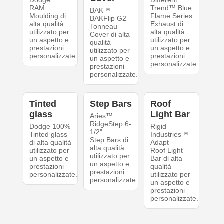
Dodge™
Different
RAM
Trend™ Blue
BAK™
Moulding di
Flame Series
BAKFlip G2
alta qualità
Exhaust di
Tonneau
utilizzato per
alta qualità
Cover di alta
un aspetto e
utilizzato per
qualità
prestazioni
un aspetto e
utilizzato per
personalizzate.
prestazioni
un aspetto e
personalizzate.
prestazioni
personalizzate.
Tinted
Step Bars
Roof
glass
Light Bar
Aries™
RidgeStep 6-
Dodge 100%
Rigid
1/2"
Tinted glass
Industries™
Step Bars di
di alta qualità
Adapt
alta qualità
utilizzato per
Roof Light
utilizzato per
un aspetto e
Bar di alta
un aspetto e
prestazioni
qualità
prestazioni
personalizzate.
utilizzato per
personalizzate.
un aspetto e
prestazioni
personalizzate.