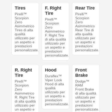
Tires
F. Right
Rear Tire
Tire
Pirelli™
Pirelli™
Scorpion
Scorpion
Pirelli™
Zero
Zero
Scorpion
Asimmetrico
Asimmetrico
Zero
Tires di alta
Rear Tire di
Asimmetrico
qualità
alta qualità
F. Right Tire
utilizzato per
utilizzato per
di alta qualità
un aspetto e
un aspetto e
utilizzato per
prestazioni
prestazioni
un aspetto e
personalizzate.
personalizzate.
prestazioni
personalizzate.
R. Right
Hood
Front
Tire
Brake
Duraflex™
Viper Look
Pirelli™
Dodge™
Hood di alta
Scorpion
RAM
qualità
Zero
Front Brake
utilizzato per
Asimmetrico
di alta qualità
un aspetto e
R. Right Tire
utilizzato per
prestazioni
di alta qualità
un aspetto e
personalizzate.
utilizzato per
prestazioni
un aspetto e
personalizzate.