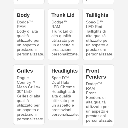
Body
Trunk Lid
Taillights
Dodge™
Dodge™
Spec-D™
RAM
RAM
LED Red
Body di alta
Trunk Lid di
Taillights di
qualità
alta qualità
alta qualità
utilizzato per
utilizzato per
utilizzato per
un aspetto e
un aspetto e
un aspetto e
prestazioni
prestazioni
prestazioni
personalizzate.
personalizzate.
personalizzate.
Grilles
Headlights
Front
Fenders
Rogue
Spec-D™
Country™
Dual Halo
Dodge™
Mesh Grill w/
LED Chrome
RAM
30" LED
Headlights di
Front
Grilles di alta
alta qualità
Fenders di
qualità
utilizzato per
alta qualità
utilizzato per
un aspetto e
utilizzato per
un aspetto e
prestazioni
un aspetto e
prestazioni
personalizzate.
prestazioni
personalizzate.
personalizzate.