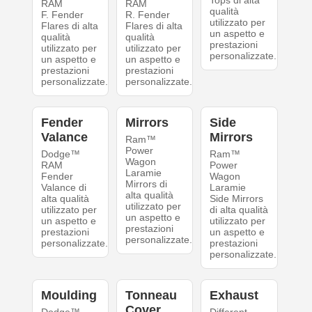
Tops di alta
RAM
RAM
qualità
F. Fender
R. Fender
utilizzato per
Flares di alta
Flares di alta
un aspetto e
qualità
qualità
prestazioni
utilizzato per
utilizzato per
personalizzate.
un aspetto e
un aspetto e
prestazioni
prestazioni
personalizzate.
personalizzate.
Fender
Mirrors
Side
Valance
Mirrors
Ram™
Power
Dodge™
Ram™
Wagon
RAM
Power
Laramie
Fender
Wagon
Mirrors di
Valance di
Laramie
alta qualità
alta qualità
Side Mirrors
utilizzato per
utilizzato per
di alta qualità
un aspetto e
un aspetto e
utilizzato per
prestazioni
prestazioni
un aspetto e
personalizzate.
personalizzate.
prestazioni
personalizzate.
Moulding
Tonneau
Exhaust
Cover