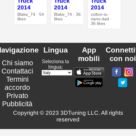
Truck
Truck
Truck
2014
2014
2014
Blake_74 · 54
Blake_74 · 36
colton-is-
likes
likes
rians-dad ·
36 likes
avigazione
Lingua
App
Connetti
mobili
con noi
Chi siamo
Seleziona la
lingua:
Contattaci
Termini
accordo
Privato
Pubblicità
Copyright © 2023 3DTuning LLC. All rights
reserved