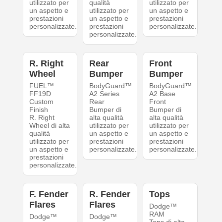
utilizzato per
qualità
utilizzato per
un aspetto e
utilizzato per
un aspetto e
prestazioni
un aspetto e
prestazioni
personalizzate.
prestazioni
personalizzate.
personalizzate.
R. Right
Rear
Front
Wheel
Bumper
Bumper
FUEL™
BodyGuard™
BodyGuard™
FF19D
A2 Series
A2 Base
Custom
Rear
Front
Finish
Bumper di
Bumper di
R. Right
alta qualità
alta qualità
Wheel di alta
utilizzato per
utilizzato per
qualità
un aspetto e
un aspetto e
utilizzato per
prestazioni
prestazioni
un aspetto e
personalizzate.
personalizzate.
prestazioni
personalizzate.
F. Fender
R. Fender
Tops
Flares
Flares
Dodge™
RAM
Dodge™
Dodge™