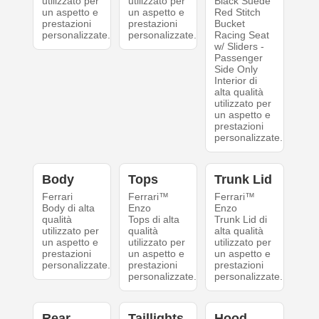
utilizzato per
utilizzato per
Black Suede
un aspetto e
un aspetto e
Red Stitch
prestazioni
prestazioni
Bucket
personalizzate.
personalizzate.
Racing Seat
w/ Sliders -
Passenger
Side Only
Interior di
alta qualità
utilizzato per
un aspetto e
prestazioni
personalizzate.
Body
Tops
Trunk Lid
Ferrari
Ferrari™
Ferrari™
Body di alta
Enzo
Enzo
qualità
Tops di alta
Trunk Lid di
utilizzato per
qualità
alta qualità
un aspetto e
utilizzato per
utilizzato per
prestazioni
un aspetto e
un aspetto e
personalizzate.
prestazioni
prestazioni
personalizzate.
personalizzate.
Rear
Taillights
Hood