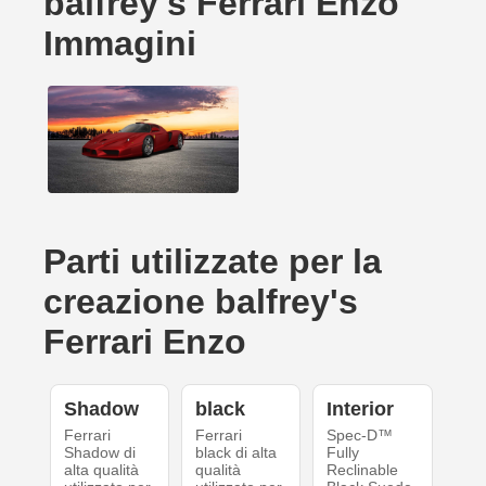
balfrey's Ferrari Enzo
Immagini
Parti utilizzate per la
creazione balfrey's
Ferrari Enzo
Shadow
black
Interior
Ferrari
Ferrari
Spec-D™
Shadow di
black di alta
Fully
alta qualità
qualità
Reclinable