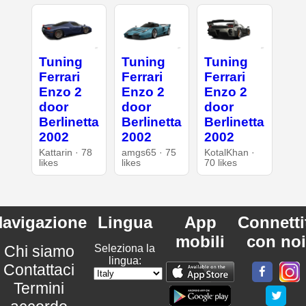
Tuning
Tuning
Tuning
Ferrari
Ferrari
Ferrari
Enzo 2
Enzo 2
Enzo 2
door
door
door
Berlinetta
Berlinetta
Berlinetta
2002
2002
2002
Kattarin · 78
amgs65 · 75
KotalKhan ·
likes
likes
70 likes
avigazione
Lingua
App
Connetti
mobili
con noi
Chi siamo
Seleziona la
lingua:
Contattaci
Termini