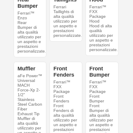
Bumper
Ferrari
Ferrari™
Taillights di
FXX
Ferrari™
alta qualità
Package
Enzo
utilizzato per
Hood
Rear
un aspetto e
Hood di alta
Bumper di
prestazioni
qualità
alta qualità
personalizzate.
utilizzato per
utilizzato per
un aspetto e
un aspetto e
prestazioni
prestazioni
personalizzate.
personalizzate.
Muffler
Front
Front
Fenders
Bumper
aFe Power™
Universal
Ferrari™
Ferrari™
MACH
FXX
FXX
Force-Xp 2-
Package
Package
1/2"
Front
Front
Stainless
Fenders
Bumper
Steel Carbon
Front
Front
Fiber
Fenders di
Bumper di
Exhaust Tip
alta qualità
alta qualità
Muffler di
utilizzato per
utilizzato per
alta qualità
un aspetto e
un aspetto e
utilizzato per
prestazioni
prestazioni
un aspetto e