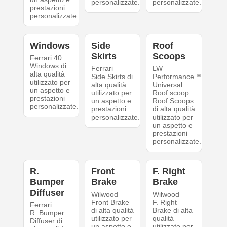
personalizzate.
personalizzate.
prestazioni
personalizzate.
Windows
Side
Roof
Skirts
Scoops
Ferrari 40
Windows di
Ferrari
LW
alta qualità
Side Skirts di
Performance™
utilizzato per
alta qualità
Universal
un aspetto e
utilizzato per
Roof scoop
prestazioni
un aspetto e
Roof Scoops
personalizzate.
prestazioni
di alta qualità
personalizzate.
utilizzato per
un aspetto e
prestazioni
personalizzate.
R.
Front
F. Right
Bumper
Brake
Brake
Diffuser
Wilwood
Wilwood
Front Brake
F. Right
Ferrari
di alta qualità
Brake di alta
R. Bumper
utilizzato per
qualità
Diffuser di
un aspetto e
utilizzato per