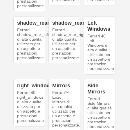
prestazioni
personalizzate.
shadow_rear_left
shadow_rear_right
Left
Windows
Ferrari
Ferrari
shadow_rear_left
shadow_rear_right
Ferrari 40
di alta qualità
di alta qualità
Left
utilizzato per
utilizzato per
Windows di
un aspetto e
un aspetto e
alta qualità
prestazioni
prestazioni
utilizzato per
personalizzate.
personalizzate.
un aspetto e
prestazioni
personalizzate.
right_windows
Mirrors
Side
Mirrors
Ferrari 40
Ferrari™
right_windows
Enzo
Ferrari
di alta qualità
Mirrors di
Side Mirrors
utilizzato per
alta qualità
di alta qualità
un aspetto e
utilizzato per
utilizzato per
prestazioni
un aspetto e
un aspetto e
personalizzate.
prestazioni
prestazioni
personalizzate.
personalizzate.