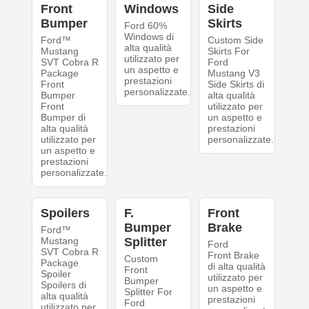
Front
Windows
Side
Bumper
Skirts
Ford 60%
Windows di
Ford™
Custom Side
alta qualità
Mustang
Skirts For
utilizzato per
SVT Cobra R
Ford
un aspetto e
Package
Mustang V3
prestazioni
Front
Side Skirts di
personalizzate.
Bumper
alta qualità
Front
utilizzato per
Bumper di
un aspetto e
alta qualità
prestazioni
utilizzato per
personalizzate.
un aspetto e
prestazioni
personalizzate.
Spoilers
F.
Front
Bumper
Brake
Ford™
Mustang
Splitter
Ford
SVT Cobra R
Front Brake
Custom
Package
di alta qualità
Front
Spoiler
utilizzato per
Bumper
Spoilers di
un aspetto e
Splitter For
alta qualità
prestazioni
Ford
utilizzato per