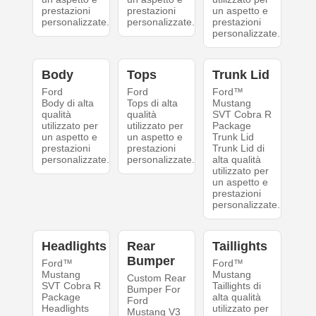
prestazioni
prestazioni
un aspetto e
personalizzate.
personalizzate.
prestazioni
personalizzate.
Body
Tops
Trunk Lid
Ford
Ford
Ford™
Body di alta
Tops di alta
Mustang
qualità
qualità
SVT Cobra R
utilizzato per
utilizzato per
Package
un aspetto e
un aspetto e
Trunk Lid
prestazioni
prestazioni
Trunk Lid di
personalizzate.
personalizzate.
alta qualità
utilizzato per
un aspetto e
prestazioni
personalizzate.
Headlights
Rear
Taillights
Bumper
Ford™
Ford™
Mustang
Mustang
Custom Rear
SVT Cobra R
Taillights di
Bumper For
Package
alta qualità
Ford
Headlights
utilizzato per
Mustang V3