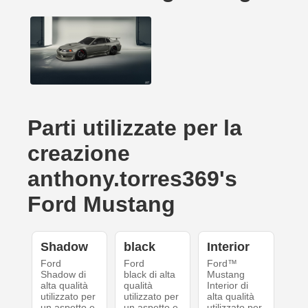
Parti utilizzate per la
creazione
anthony.torres369's
Ford Mustang
Shadow
black
Interior
Ford
Ford
Ford™
Shadow di
black di alta
Mustang
alta qualità
qualità
Interior di
utilizzato per
utilizzato per
alta qualità
un aspetto e
un aspetto e
utilizzato per