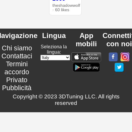
theshadowwolf
· 60 likes
avigazione
Lingua
App
Connetti
mobili
con noi
Chi siamo
Seleziona la
lingua:
Contattaci
Termini
accordo
Privato
Pubblicità
Copyright © 2023 3DTuning LLC. All rights
reserved