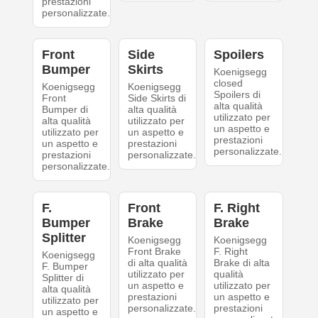
prestazioni
personalizzate.
Front
Side
Spoilers
Bumper
Skirts
Koenigsegg
closed
Koenigsegg
Koenigsegg
Spoilers di
Front
Side Skirts di
alta qualità
Bumper di
alta qualità
utilizzato per
alta qualità
utilizzato per
un aspetto e
utilizzato per
un aspetto e
prestazioni
un aspetto e
prestazioni
personalizzate.
prestazioni
personalizzate.
personalizzate.
F.
Front
F. Right
Bumper
Brake
Brake
Splitter
Koenigsegg
Koenigsegg
Front Brake
F. Right
Koenigsegg
di alta qualità
Brake di alta
F. Bumper
utilizzato per
qualità
Splitter di
un aspetto e
utilizzato per
alta qualità
prestazioni
un aspetto e
utilizzato per
personalizzate.
prestazioni
un aspetto e