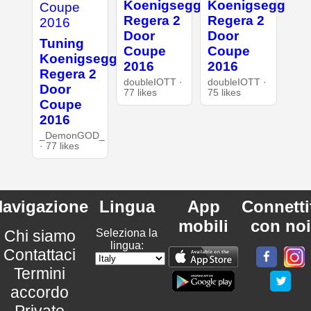
Koenigsegg
Koenigsegg
Regera 2
Regera 2
Door
Door
Tuning
Coupe
Coupe
Koenigsegg
2016
2016
Regera 2
doubleIOTT ·
doubleIOTT ·
Door
77 likes
75 likes
Coupe
2016
_DemonGOD_
· 77 likes
avigazione
Lingua
App
Connetti
mobili
con noi
Chi siamo
Seleziona la
lingua:
Contattaci
Termini
accordo
Privato