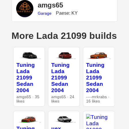
amgs65
Paese: KY
Garage
More Lada 21099 builds
Tuning
Tuning
Tuning
Lada
Lada
Lada
21099
21099
21099
Sedan
Sedan
Sedan
2004
2004
2004
amgs65 · 35
amgs65 · 24
----mrkrabs ·
likes
likes
16 likes
Tuning
цех