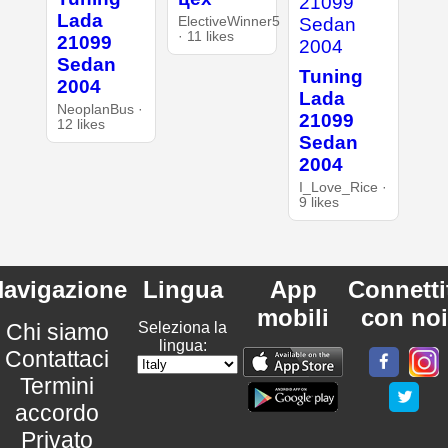
Lada
ElectiveWinner5
· 11 likes
21099
Sedan
Tuning
2004
Lada
NeoplanBus ·
21099
12 likes
Sedan
2004
I_Love_Rice ·
9 likes
avigazione
Lingua
App
Connetti
mobili
con noi
Chi siamo
Seleziona la
lingua:
Contattaci
Termini
accordo
Privato