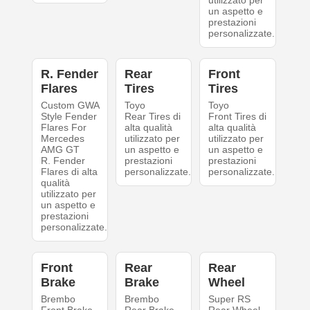
utilizzato per
un aspetto e
prestazioni
personalizzate.
R. Fender
Rear
Front
Flares
Tires
Tires
Custom GWA
Toyo
Toyo
Style Fender
Rear Tires di
Front Tires di
Flares For
alta qualità
alta qualità
Mercedes
utilizzato per
utilizzato per
AMG GT
un aspetto e
un aspetto e
R. Fender
prestazioni
prestazioni
Flares di alta
personalizzate.
personalizzate.
qualità
utilizzato per
un aspetto e
prestazioni
personalizzate.
Front
Rear
Rear
Brake
Brake
Wheel
Brembo
Brembo
Super RS