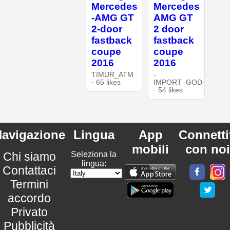
Mercedes
Mercedes
-AMG GT
AMG GT
2-door
2 door
fastback
fastback
coupe
coupe
2016
2016
TIMUR_ATM
-
· 65 likes
IMPORT_GOD-
· 54 likes
avigazione
Lingua
App
Connetti
mobili
con noi
Chi siamo
Seleziona la
lingua:
Contattaci
Termini
accordo
Privato
Pubblicità