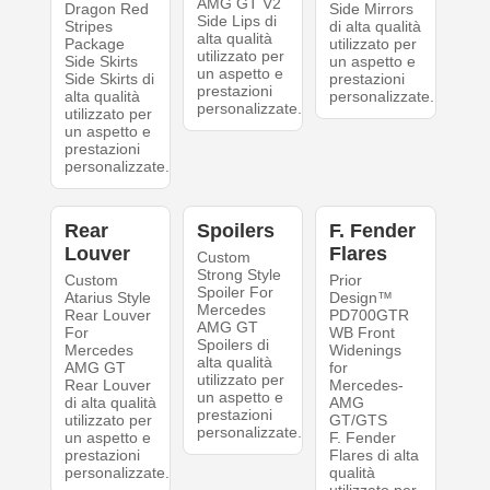
AMG GT V2
Dragon Red
Side Mirrors
Side Lips di
Stripes
di alta qualità
alta qualità
Package
utilizzato per
utilizzato per
Side Skirts
un aspetto e
un aspetto e
Side Skirts di
prestazioni
prestazioni
alta qualità
personalizzate.
personalizzate.
utilizzato per
un aspetto e
prestazioni
personalizzate.
Rear
Spoilers
F. Fender
Louver
Flares
Custom
Strong Style
Custom
Prior
Spoiler For
Atarius Style
Design™
Mercedes
Rear Louver
PD700GTR
AMG GT
For
WB Front
Spoilers di
Mercedes
Widenings
alta qualità
AMG GT
for
utilizzato per
Rear Louver
Mercedes-
un aspetto e
di alta qualità
AMG
prestazioni
utilizzato per
GT/GTS
personalizzate.
un aspetto e
F. Fender
prestazioni
Flares di alta
personalizzate.
qualità