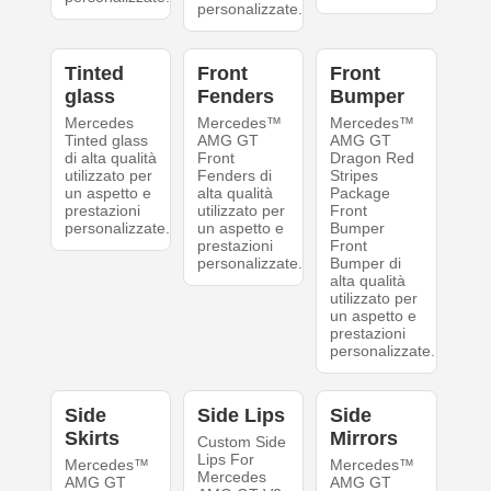
personalizzate.
Tinted
Front
Front
glass
Fenders
Bumper
Mercedes
Mercedes™
Mercedes™
Tinted glass
AMG GT
AMG GT
di alta qualità
Front
Dragon Red
utilizzato per
Fenders di
Stripes
un aspetto e
alta qualità
Package
prestazioni
utilizzato per
Front
personalizzate.
un aspetto e
Bumper
prestazioni
Front
personalizzate.
Bumper di
alta qualità
utilizzato per
un aspetto e
prestazioni
personalizzate.
Side
Side Lips
Side
Skirts
Mirrors
Custom Side
Lips For
Mercedes™
Mercedes™
Mercedes
AMG GT
AMG GT