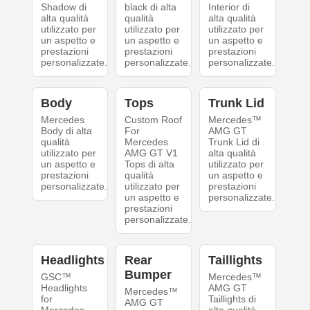
Shadow di
black di alta
Interior di
alta qualità
qualità
alta qualità
utilizzato per
utilizzato per
utilizzato per
un aspetto e
un aspetto e
un aspetto e
prestazioni
prestazioni
prestazioni
personalizzate.
personalizzate.
personalizzate.
Body
Tops
Trunk Lid
Mercedes
Custom Roof
Mercedes™
Body di alta
For
AMG GT
qualità
Mercedes
Trunk Lid di
utilizzato per
AMG GT V1
alta qualità
un aspetto e
Tops di alta
utilizzato per
prestazioni
qualità
un aspetto e
personalizzate.
utilizzato per
prestazioni
un aspetto e
personalizzate.
prestazioni
personalizzate.
Headlights
Rear
Taillights
Bumper
GSC™
Mercedes™
Headlights
AMG GT
Mercedes™
for
Taillights di
AMG GT