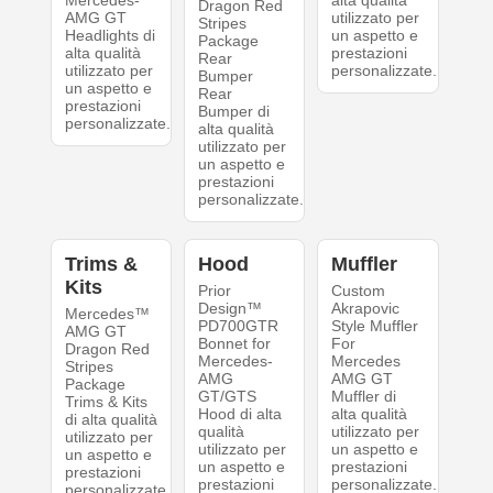
Mercedes-
alta qualità
Dragon Red
AMG GT
utilizzato per
Stripes
Headlights di
un aspetto e
Package
alta qualità
prestazioni
Rear
utilizzato per
personalizzate.
Bumper
un aspetto e
Rear
prestazioni
Bumper di
personalizzate.
alta qualità
utilizzato per
un aspetto e
prestazioni
personalizzate.
Trims &
Hood
Muffler
Kits
Prior
Custom
Design™
Akrapovic
Mercedes™
PD700GTR
Style Muffler
AMG GT
Bonnet for
For
Dragon Red
Mercedes-
Mercedes
Stripes
AMG
AMG GT
Package
GT/GTS
Muffler di
Trims & Kits
Hood di alta
alta qualità
di alta qualità
qualità
utilizzato per
utilizzato per
utilizzato per
un aspetto e
un aspetto e
un aspetto e
prestazioni
prestazioni
prestazioni
personalizzate.
personalizzate.