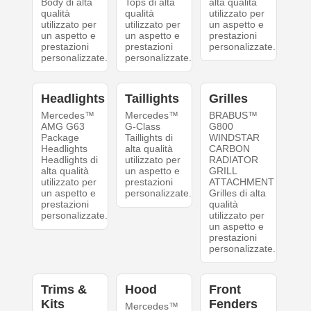
Body di alta
Tops di alta
alta qualità
qualità
qualità
utilizzato per
utilizzato per
utilizzato per
un aspetto e
un aspetto e
un aspetto e
prestazioni
prestazioni
prestazioni
personalizzate.
personalizzate.
personalizzate.
Headlights
Taillights
Grilles
Mercedes™
Mercedes™
BRABUS™
AMG G63
G-Class
G800
Package
Taillights di
WINDSTAR
Headlights
alta qualità
CARBON
Headlights di
utilizzato per
RADIATOR
alta qualità
un aspetto e
GRILL
utilizzato per
prestazioni
ATTACHMENT
un aspetto e
personalizzate.
Grilles di alta
prestazioni
qualità
personalizzate.
utilizzato per
un aspetto e
prestazioni
personalizzate.
Trims &
Hood
Front
Kits
Fenders
Mercedes™