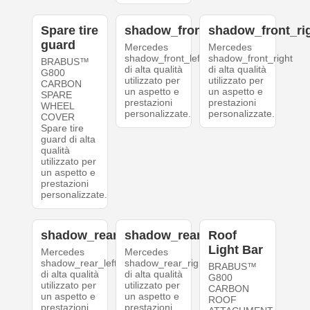
Spare tire
shadow_front_left
shadow_front_ri
guard
Mercedes
Mercedes
shadow_front_left
shadow_front_right
BRABUS™
di alta qualità
di alta qualità
G800
utilizzato per
utilizzato per
CARBON
un aspetto e
un aspetto e
SPARE
prestazioni
prestazioni
WHEEL
personalizzate.
personalizzate.
COVER
Spare tire
guard di alta
qualità
utilizzato per
un aspetto e
prestazioni
personalizzate.
shadow_rear_left
shadow_rear_right
Roof
Light Bar
Mercedes
Mercedes
shadow_rear_left
shadow_rear_right
BRABUS™
di alta qualità
di alta qualità
G800
utilizzato per
utilizzato per
CARBON
un aspetto e
un aspetto e
ROOF
prestazioni
prestazioni