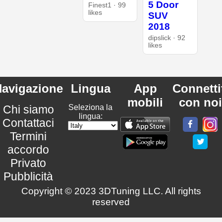
5 Door
Finest1 · 99
likes
SUV
2018
dipslick · 92
likes
avigazione
Lingua
App
Connetti
mobili
con noi
Chi siamo
Seleziona la
lingua:
Contattaci
Termini
accordo
Privato
Pubblicità
Copyright © 2023 3DTuning LLC. All rights
reserved