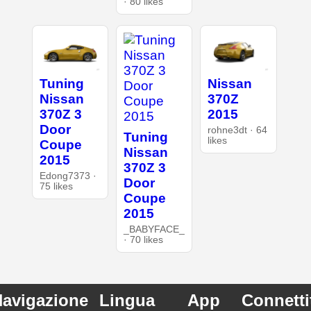
· 80 likes
Tuning
Nissan
Nissan
370Z
370Z 3
2015
Door
rohne3dt · 64
Tuning
likes
Coupe
Nissan
2015
370Z 3
Edong7373 ·
Door
75 likes
Coupe
2015
_BABYFACE_
· 70 likes
avigazione
Lingua
App
Connetti