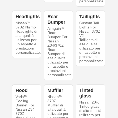
personalizzate.
Headlights
Rear
Taillights
Bumper
Nissan™
Custom Tail
370Z Nismo
Lights For
Aimgain™
Headlights di
Nissan 370Z
Rear
alta qualità
V2
Bumper For
utilizzato per
Taillights di
Nissan
un aspetto e
alta qualità
Z34/370Z
prestazioni
utilizzato per
Rear
personalizzate.
un aspetto e
Bumper di
prestazioni
alta qualità
personalizzate.
utilizzato per
un aspetto e
prestazioni
personalizzate.
Hood
Muffler
Tinted
glass
Varis™
Nissan™
Cooling
370Z
Nissan 20%
Bonnet For
Muffler di
Tinted glass
Nissan Z34
alta qualità
di alta qualità
370Z
utilizzato per
utilizzato per
Hood di alta
un aspetto e