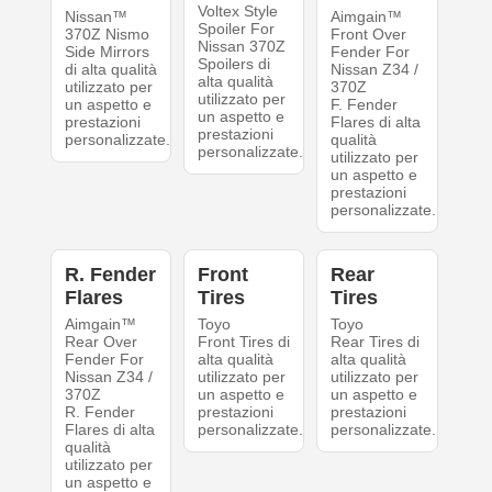
Voltex Style
Nissan™
Aimgain™
Spoiler For
370Z Nismo
Front Over
Nissan 370Z
Side Mirrors
Fender For
Spoilers di
di alta qualità
Nissan Z34 /
alta qualità
utilizzato per
370Z
utilizzato per
un aspetto e
F. Fender
un aspetto e
prestazioni
Flares di alta
prestazioni
personalizzate.
qualità
personalizzate.
utilizzato per
un aspetto e
prestazioni
personalizzate.
R. Fender
Front
Rear
Flares
Tires
Tires
Aimgain™
Toyo
Toyo
Rear Over
Front Tires di
Rear Tires di
Fender For
alta qualità
alta qualità
Nissan Z34 /
utilizzato per
utilizzato per
370Z
un aspetto e
un aspetto e
R. Fender
prestazioni
prestazioni
Flares di alta
personalizzate.
personalizzate.
qualità
utilizzato per
un aspetto e