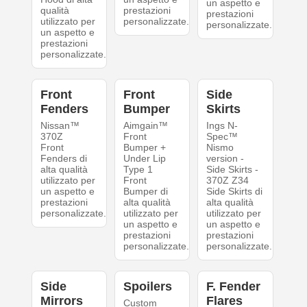
un aspetto e
qualità
prestazioni
prestazioni
utilizzato per
personalizzate.
personalizzate.
un aspetto e
prestazioni
personalizzate.
Front
Front
Side
Fenders
Bumper
Skirts
Nissan™
Aimgain™
Ings N-
370Z
Front
Spec™
Front
Bumper +
Nismo
Fenders di
Under Lip
version -
alta qualità
Type 1
Side Skirts -
utilizzato per
Front
370Z Z34
un aspetto e
Bumper di
Side Skirts di
prestazioni
alta qualità
alta qualità
personalizzate.
utilizzato per
utilizzato per
un aspetto e
un aspetto e
prestazioni
prestazioni
personalizzate.
personalizzate.
Side
Spoilers
F. Fender
Mirrors
Flares
Custom