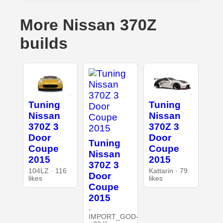
More Nissan 370Z
builds
Tuning
Tuning
Nissan
Nissan
370Z 3
370Z 3
Door
Door
Tuning
Coupe
Coupe
Nissan
2015
2015
370Z 3
104LZ · 116
Kattarin · 79
Door
likes
likes
Coupe
2015
-
IMPORT_GOD-