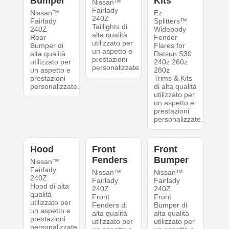
Bumper
Kits
Nissan™
Fairlady
Nissan™
Ez
240Z
Fairlady
Splitters™
Taillights di
240Z
Widebody
alta qualità
Rear
Fender
utilizzato per
Bumper di
Flares for
un aspetto e
alta qualità
Datsun S30
prestazioni
utilizzato per
240z 260z
personalizzate.
un aspetto e
280z
prestazioni
Trims & Kits
personalizzate.
di alta qualità
utilizzato per
un aspetto e
prestazioni
personalizzate.
Hood
Front
Front
Fenders
Bumper
Nissan™
Fairlady
Nissan™
Nissan™
240Z
Fairlady
Fairlady
Hood di alta
240Z
240Z
qualità
Front
Front
utilizzato per
Fenders di
Bumper di
un aspetto e
alta qualità
alta qualità
prestazioni
utilizzato per
utilizzato per
personalizzate.