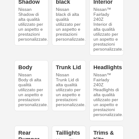
Shadow
black
Interior
Nissan
Nissan
Nissan™
Shadow di
black di alta
Fairlady
alta qualità
qualità
240Z
utilizzato per
utilizzato per
Interior di
un aspetto e
un aspetto e
alta qualità
prestazioni
prestazioni
utilizzato per
personalizzate.
personalizzate.
un aspetto e
prestazioni
personalizzate.
Body
Trunk Lid
Headlights
Nissan
Nissan
Nissan™
Body di alta
Trunk Lid di
Fairlady
qualità
alta qualità
240Z
utilizzato per
utilizzato per
Headlights di
un aspetto e
un aspetto e
alta qualità
prestazioni
prestazioni
utilizzato per
personalizzate.
personalizzate.
un aspetto e
prestazioni
personalizzate.
Rear
Taillights
Trims &