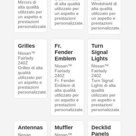
Mirrors di
di alta qualità
Windshield di
alta qualità
utilizzato per
alta qualità
utilizzato per
un aspetto e
utilizzato per
un aspetto e
prestazioni
un aspetto e
prestazioni
personalizzate.
prestazioni
personalizzate.
personalizzate.
Grilles
Fr.
Turn
Fender
Signal
Nissan™
Fairlady
Emblem
Lights
240Z
Nissan™
Nissan™
Grilles di alta
Fairlady
Fairlady
qualità
240Z
240Z
utilizzato per
Fr. Fender
Turn Signal
un aspetto e
Emblem di
Lights di alta
prestazioni
alta qualità
qualità
personalizzate.
utilizzato per
utilizzato per
un aspetto e
un aspetto e
prestazioni
prestazioni
personalizzate.
personalizzate.
Antennas
Muffler
Decklid
Panels
Nissan
Nissan™