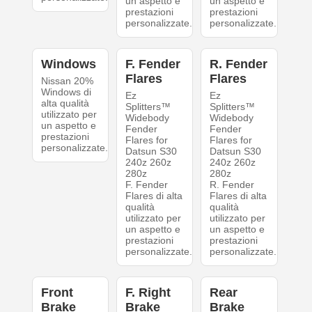
un aspetto e
un aspetto e
prestazioni
prestazioni
personalizzate.
personalizzate.
Windows
F. Fender
R. Fender
Flares
Flares
Nissan 20%
Windows di
Ez
Ez
alta qualità
Splitters™
Splitters™
utilizzato per
Widebody
Widebody
un aspetto e
Fender
Fender
prestazioni
Flares for
Flares for
personalizzate.
Datsun S30
Datsun S30
240z 260z
240z 260z
280z
280z
F. Fender
R. Fender
Flares di alta
Flares di alta
qualità
qualità
utilizzato per
utilizzato per
un aspetto e
un aspetto e
prestazioni
prestazioni
personalizzate.
personalizzate.
Front
F. Right
Rear
Brake
Brake
Brake