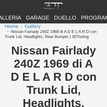
ALLERIA
GARAGE
DUELLO
PROGRA
Home
Gallery
Nissan Fairlady 240Z 1969 di A D E L A R D con
Trunk Lid, Headlights, Rear Bumper | 3DTuning
Nissan Fairlady
240Z 1969 di A
D E L A R D con
Trunk Lid,
Headlights,