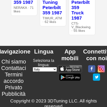
Tuning
359 1987
Peterbilt
Peterbilt
359
NERAKA · 71
likes
359 1987
Truck
1987
TIMUR_ATM
· 62 likes
CT5-
V_Blackwing
· 55 likes
avigazione
Lingua
App
Connetti
mobili
con noi
Chi siamo
Seleziona la
lingua:
Contattaci
Termini
accordo
Privato
Pubblicità
Copyright © 2023 3DTuning LLC. All rights
reserved