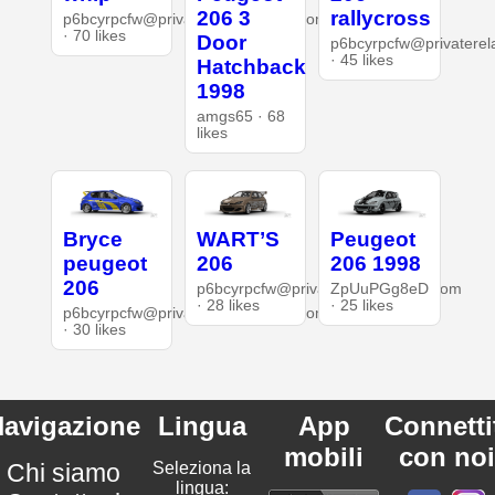
206 3
rallycross
p6bcyrpcfw@privaterelay.appleid.com
· 70 likes
Door
p6bcyrpcfw@privaterel
· 45 likes
Hatchback
1998
amgs65 · 68
likes
Bryce
WART’S
Peugeot
peugeot
206
206 1998
206
p6bcyrpcfw@privaterelay.appleid.com
ZpUuPGg8eD
· 28 likes
· 25 likes
p6bcyrpcfw@privaterelay.appleid.com
· 30 likes
avigazione
Lingua
App
Connetti
mobili
con noi
Chi siamo
Seleziona la
lingua: