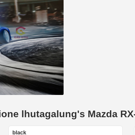
eazione lhutagalung's Mazda RX
black