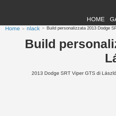
HOME
G
Home
nlack
Build personalizzata 2013 Dodge S
Build personal
L
2013 Dodge SRT Viper GTS di László N