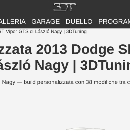
ALLERIA
GARAGE
DUELLO
PROGRA
RT Viper GTS di László Nagy | 3DTuning
izzata 2013 Dodge S
ászló Nagy | 3DTuni
agy — build personalizzata con 38 modifiche tra c