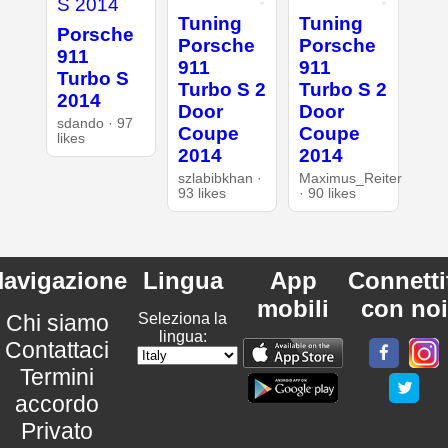
Tuning
Tuning
Porsche
Porsche
Porsche
911
911
911
Turbo S
Turbo S 2
Turbo S 2
2014
Door
Door
sdando · 97
Coupe
Coupe
likes
2014
2014
szlabibkhan ·
Maximus_Reiter
93 likes
· 90 likes
avigazione
Lingua
App
Connetti
mobili
con noi
Chi siamo
Seleziona la
lingua:
Contattaci
Termini
accordo
Privato