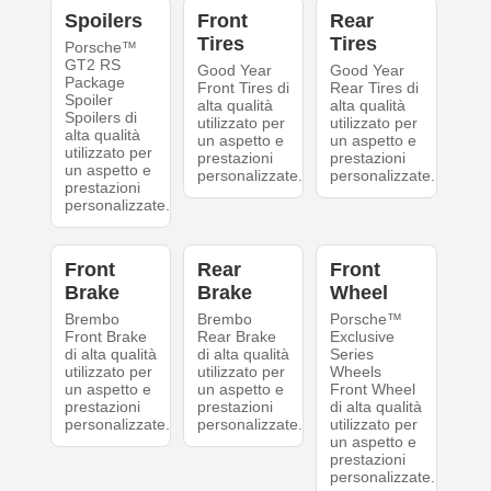
Spoilers
Front
Rear
Tires
Tires
Porsche™
GT2 RS
Good Year
Good Year
Package
Front Tires di
Rear Tires di
Spoiler
alta qualità
alta qualità
Spoilers di
utilizzato per
utilizzato per
alta qualità
un aspetto e
un aspetto e
utilizzato per
prestazioni
prestazioni
un aspetto e
personalizzate.
personalizzate.
prestazioni
personalizzate.
Front
Rear
Front
Brake
Brake
Wheel
Brembo
Brembo
Porsche™
Front Brake
Rear Brake
Exclusive
di alta qualità
di alta qualità
Series
utilizzato per
utilizzato per
Wheels
un aspetto e
un aspetto e
Front Wheel
prestazioni
prestazioni
di alta qualità
personalizzate.
personalizzate.
utilizzato per
un aspetto e
prestazioni
personalizzate.