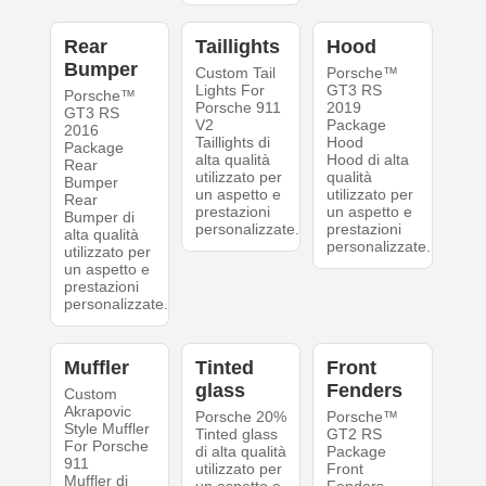
Rear
Taillights
Hood
Bumper
Custom Tail
Porsche™
Lights For
GT3 RS
Porsche™
Porsche 911
2019
GT3 RS
V2
Package
2016
Taillights di
Hood
Package
alta qualità
Hood di alta
Rear
utilizzato per
qualità
Bumper
un aspetto e
utilizzato per
Rear
prestazioni
un aspetto e
Bumper di
personalizzate.
prestazioni
alta qualità
personalizzate.
utilizzato per
un aspetto e
prestazioni
personalizzate.
Muffler
Tinted
Front
glass
Fenders
Custom
Akrapovic
Porsche 20%
Porsche™
Style Muffler
Tinted glass
GT2 RS
For Porsche
di alta qualità
Package
911
utilizzato per
Front
Muffler di
un aspetto e
Fenders