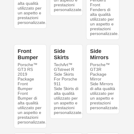
alta qualità
prestazioni
Front
utilizzato per
personalizzate.
Fenders di
un aspetto e
alta qualità
prestazioni
utilizzato per
personalizzate.
un aspetto e
prestazioni
personalizzate.
Front
Side
Side
Bumper
Skirts
Mirrors
Porsche™
TechArt™
Porsche™
GT3 RS
GTstreet R
GT3R
2019
Side Skirts
Package
Package
For Porsche
Mirror
Front
911
Side Mirrors
Bumper
Side Skirts di
di alta qualità
Front
alta qualità
utilizzato per
Bumper di
utilizzato per
un aspetto e
alta qualità
un aspetto e
prestazioni
utilizzato per
prestazioni
personalizzate.
un aspetto e
personalizzate.
prestazioni
personalizzate.