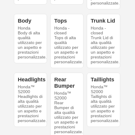
personalizzate.
Body
Tops
Trunk Lid
Honda
Honda -
Honda -
Body di alta
closed
closed
qualità
Tops di alta
Trunk Lid di
utilizzato per
qualità
alta qualità
un aspetto e
utilizzato per
utilizzato per
prestazioni
un aspetto e
un aspetto e
personalizzate.
prestazioni
prestazioni
personalizzate.
personalizzate.
Headlights
Rear
Taillights
Bumper
Honda™
Honda™
S2000
S2000
Honda™
Headlights di
Taillights di
S2000
alta qualità
alta qualità
Rear
utilizzato per
utilizzato per
Bumper di
un aspetto e
un aspetto e
alta qualità
prestazioni
prestazioni
utilizzato per
personalizzate.
personalizzate.
un aspetto e
prestazioni
personalizzate.