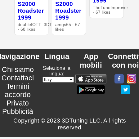
1999
S2000
S2000
TheTuneImprover
Roadster
Roadster
· 67 likes
1999
1999
doubleIOTT_3DT
amgs65 · 67
· 68 likes
likes
avigazione
Lingua
App
Connetti
mobili
con noi
Chi siamo
Seleziona la
lingua:
Contattaci
Termini
accordo
Privato
Pubblicità
Copyright © 2023 3DTuning LLC. All rights
reserved