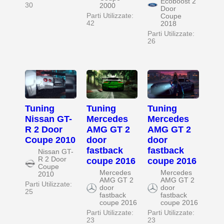
Ecoboost 2
30
2000
Door
Parti Utilizzate:
Coupe
42
2018
Parti Utilizzate:
26
Tuning
Tuning
Tuning
Nissan GT-
Mercedes
Mercedes
R 2 Door
AMG GT 2
AMG GT 2
Coupe 2010
door
door
fastback
fastback
Nissan GT-
R 2 Door
coupe 2016
coupe 2016
Coupe
Mercedes
Mercedes
2010
AMG GT 2
AMG GT 2
Parti Utilizzate:
door
door
25
fastback
fastback
coupe 2016
coupe 2016
Parti Utilizzate:
Parti Utilizzate:
23
23