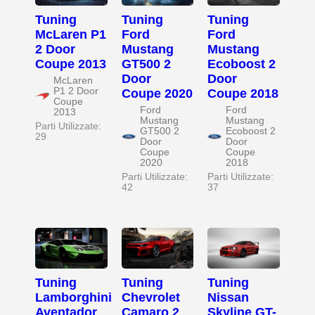
Tuning
Tuning
Tuning
McLaren P1
Ford
Ford
2 Door
Mustang
Mustang
Coupe 2013
GT500 2
Ecoboost 2
Door
Door
McLaren
P1 2 Door
Coupe 2020
Coupe 2018
Coupe
Ford
Ford
2013
Mustang
Mustang
Parti Utilizzate:
GT500 2
Ecoboost 2
29
Door
Door
Coupe
Coupe
2020
2018
Parti Utilizzate:
Parti Utilizzate:
42
37
Tuning
Tuning
Tuning
Lamborghini
Chevrolet
Nissan
Aventador
Camaro 2
Skyline GT-