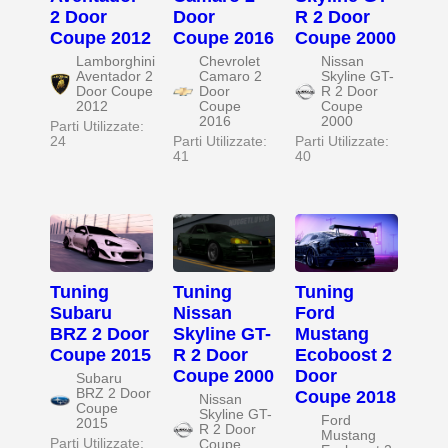
2 Door
Door
R 2 Door
Coupe 2012
Coupe 2016
Coupe 2000
Lamborghini
Chevrolet
Nissan
Aventador 2
Camaro 2
Skyline GT-
Door Coupe
Door
R 2 Door
2012
Coupe
Coupe
2016
2000
Parti Utilizzate:
24
Parti Utilizzate:
Parti Utilizzate:
41
40
Tuning
Tuning
Tuning
Subaru
Nissan
Ford
BRZ 2 Door
Skyline GT-
Mustang
Coupe 2015
R 2 Door
Ecoboost 2
Coupe 2000
Door
Subaru
BRZ 2 Door
Coupe 2018
Nissan
Coupe
Skyline GT-
Ford
2015
R 2 Door
Mustang
Parti Utilizzate:
Coupe