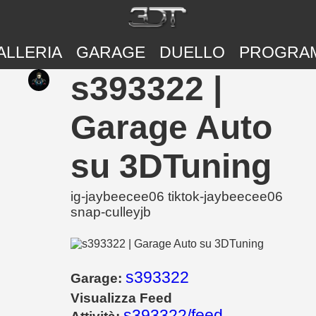
ALLERIA
GARAGE
DUELLO
PROGRA
s393322 |
Garage Auto
su 3DTuning
ig-jaybeecee06 tiktok-jaybeecee06
snap-culleyjb
s393322
Garage:
Visualizza Feed
s393322/feed