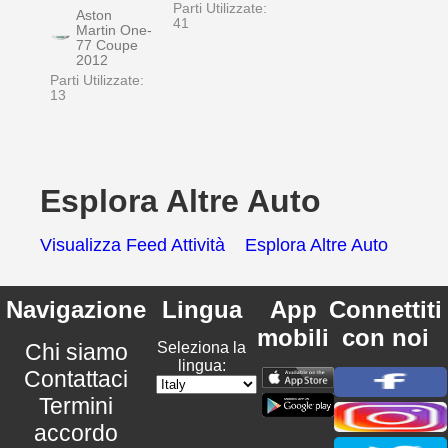
Parti Utilizzate:
Aston
41
Martin One-
77 Coupe
2012
Parti Utilizzate:
13
Esplora Altre Auto
Visualizza Feed Attività
Esplora Altre Auto
Navigazione
Lingua
App
Connettiti
mobili
con noi
Chi siamo
Seleziona la
lingua:
Contattaci
Termini
accordo