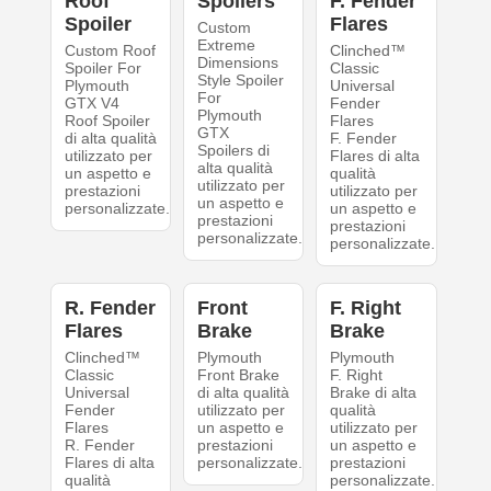
Roof
Spoilers
F. Fender
Spoiler
Flares
Custom
Extreme
Custom Roof
Clinched™
Dimensions
Spoiler For
Classic
Style Spoiler
Plymouth
Universal
For
GTX V4
Fender
Plymouth
Roof Spoiler
Flares
GTX
di alta qualità
F. Fender
Spoilers di
utilizzato per
Flares di alta
alta qualità
un aspetto e
qualità
utilizzato per
prestazioni
utilizzato per
un aspetto e
personalizzate.
un aspetto e
prestazioni
prestazioni
personalizzate.
personalizzate.
R. Fender
Front
F. Right
Flares
Brake
Brake
Clinched™
Plymouth
Plymouth
Classic
Front Brake
F. Right
Universal
di alta qualità
Brake di alta
Fender
utilizzato per
qualità
Flares
un aspetto e
utilizzato per
R. Fender
prestazioni
un aspetto e
Flares di alta
personalizzate.
prestazioni
qualità
personalizzate.