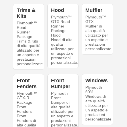
Trims &
Hood
Muffler
Kits
Plymouth™
Plymouth™
GTX Road
GTX
Plymouth™
Runner
Muffler di
Road
Package
alta qualità
Runner
Hood
utilizzato per
Package
Hood di alta
un aspetto e
Trims & Kits
qualità
prestazioni
di alta qualità
utilizzato per
personalizzate.
utilizzato per
un aspetto e
un aspetto e
prestazioni
prestazioni
personalizzate.
personalizzate.
Front
Front
Windows
Fenders
Bumper
Plymouth
60%
Plymouth™
Plymouth
Windows di
GTX-R
Front
alta qualità
Package
Bumper di
utilizzato per
Front
alta qualità
un aspetto e
Fenders
utilizzato per
prestazioni
Front
un aspetto e
personalizzate.
Fenders di
prestazioni
alta qualità
personalizzate.