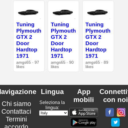
Tuning
Tuning
Tuning
Plymouth
Plymouth
Plymouth
GTX 2
GTX 2
GTX 2
Door
Door
Door
Hardtop
Hardtop
Hardtop
1971
1971
1971
amgs65 · 97
amgs65 · 90
amgs65 · 89
likes
likes
likes
avigazione
Lingua
App
Connetti
mobili
con noi
Chi siamo
Seleziona la
lingua:
Contattaci
Termini
accordo