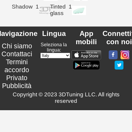
Shadow
1
Tinted
1
glass
avigazione
Lingua
App
Connetti
mobili
con noi
Chi siamo
Seleziona la
lingua:
Contattaci
Termini
accordo
Privato
Pubblicità
Copyright © 2023 3DTuning LLC. All rights
reserved