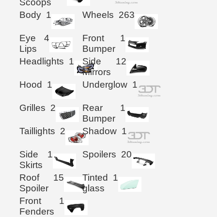
Scoops
Body
1
Wheels
263
Eye
4
Front
1
Lips
Bumper
Headlights
1
Side
12
Mirrors
Hood
1
Underglow
1
Grilles
2
Rear
1
Bumper
Taillights
2
Shadow
1
Side
1
Spoilers
20
Skirts
Roof
15
Tinted
1
Spoiler
glass
Front
1
Fenders