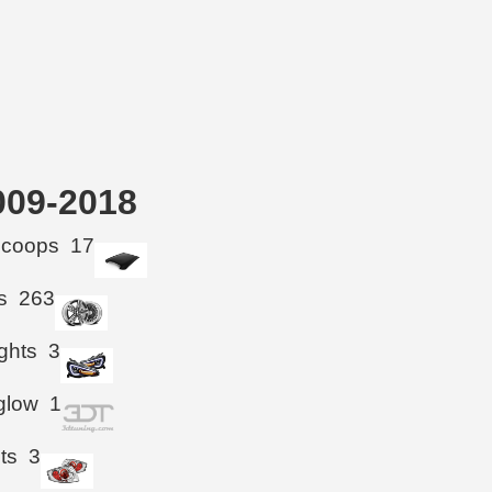
009-2018
Scoops
17
s
263
ghts
3
glow
1
hts
3