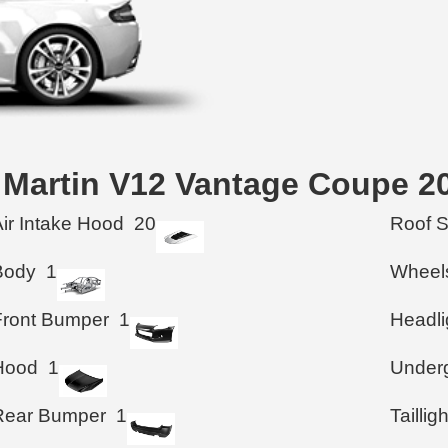
on Martin V12 Vantage Coupe 2
Air Intake Hood
20
Roof 
Body
1
Wheel
Front Bumper
1
Headli
Hood
1
Under
Rear Bumper
1
Taillig