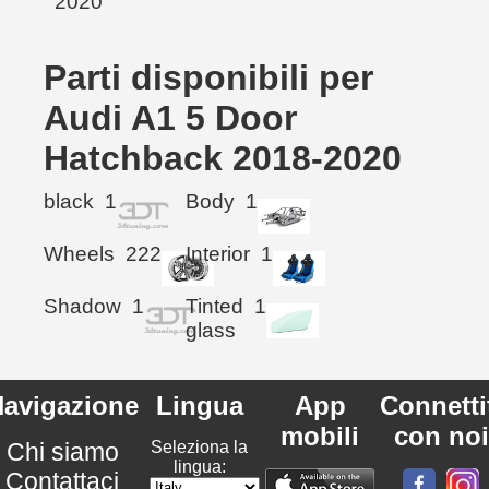
Parti disponibili per
Audi A1 5 Door
Hatchback 2018-2020
black
1
Body
1
Wheels
222
Interior
1
Shadow
1
Tinted
1
glass
avigazione
Lingua
App
Connetti
mobili
con noi
Chi siamo
Seleziona la
lingua:
Contattaci